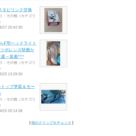
 スタビリンク交換
リ：その他（カテゴリ
）
6/17 20:42:30
からF型ヘッドライト
ドツボレンズ研磨か
還～装着^^*
リ：その他（カテゴリ
）
5/25 13:29:30
ルトップ塗装＆モー
換
リ：その他（カテゴリ
）
4/15 20:14:38
[
他のクリップをチェック
]