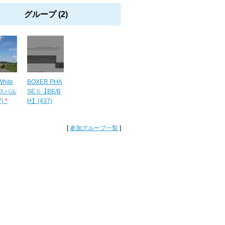
グループ (2)
hite
BOXER PHA
スバル
SEⅡ【BE/B
)
*
H】(437)
[
参加グループ一覧
]