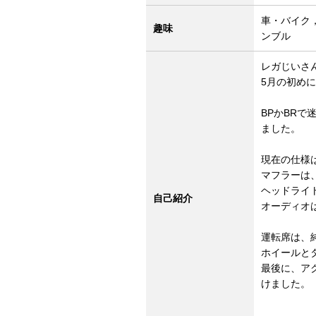
車・バイク
趣味
ンブル
レガじいさ
5月の初めに
BPかBRで
ました。
現在の仕様
マフラーは、
ヘッドライ
自己紹介
オーディオは
運転席は、純
ホイールと
最後に、ア
けました。