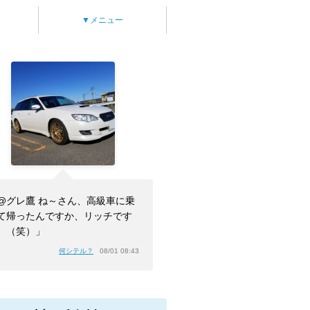
▼メニュー
@グレ鷹 ね～さん、高級車に乗
て帰ったんですか、リッチです
。（笑）」
何シテル？
08/01 08:43