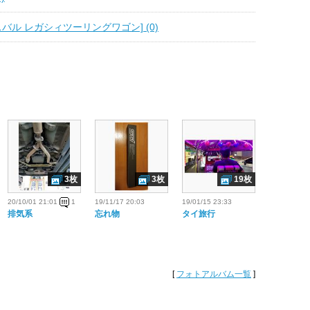
スバル レガシィツーリングワゴン] (0)
3枚
3枚
19枚
20/10/01 21:01
1
19/11/17 20:03
19/01/15 23:33
排気系
忘れ物
タイ旅行
[
フォトアルバム一覧
]