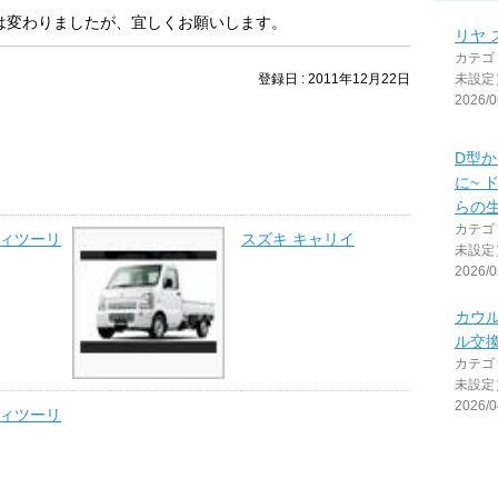
は変わりましたが、宜しくお願いします。
リヤ
カテゴ
登録日 : 2011年12月22日
未設定
2026/0
D型
に~ 
らの生
カテゴ
シィツーリ
スズキ キャリイ
未設定
2026/0
カウ
ル交
カテゴ
未設定
2026/0
シィツーリ