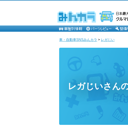
車・自動車SNSみんカラ
>
レガじい
レガじいさん