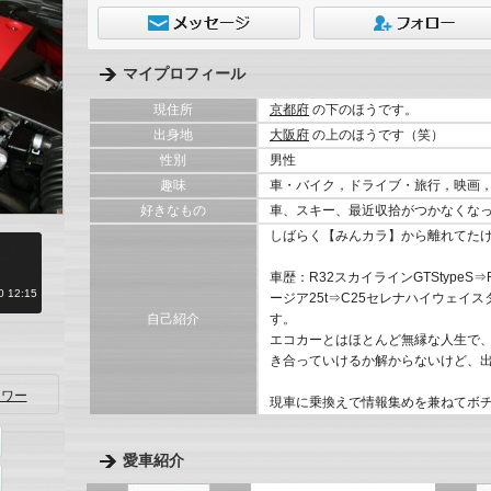
マイプロフィール
現住所
京都府
の下のほうです。
出身地
大阪府
の上のほうです（笑）
性別
男性
趣味
車・バイク，ドライブ・旅行，映画
好きなもの
車、スキー、最近収拾がつかなくな
しばらく【みんカラ】から離れてた
45/408
車歴：R32スカイラインGTStypeS⇒R
 12:15
ージア25t⇒C25セレナハイウェイ
自己紹介
す。
エコカーとはほとんど無縁な人生で
き合っていけるか解からないけど、
ワー
現車に乗換えで情報集めを兼ねてボ
愛車紹介