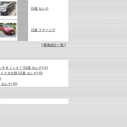
日産 セレナ
日産 ステージア
[
愛車紹介一覧
]
Ｊ＋４７ [日産 セレナ] (1)
タ仕様 [日産 セレナ] (0)
)
レナ] (0)
)