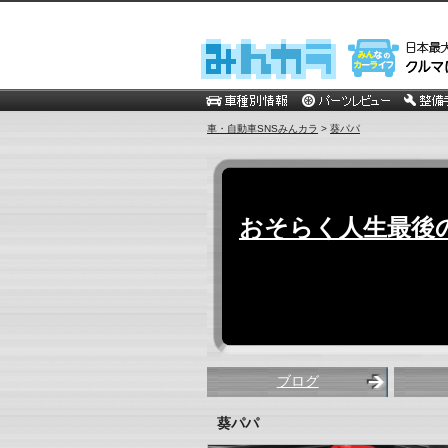
車・自動車SNSみんカラ
>
葵パパ
おそらく人生最後
ブログ
葵パパ