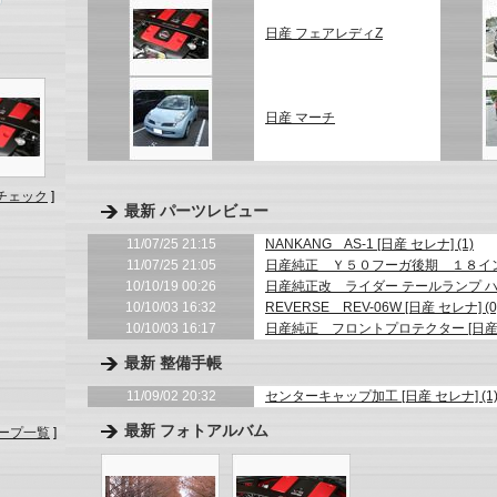
日産 フェアレディZ
日産 マーチ
チェック
]
最新 パーツレビュー
11/07/25 21:15
NANKANG AS-1 [日産 セレナ] (1)
11/07/25 21:05
日産純正 Ｙ５０フーガ後期 １８インチ８
10/10/19 00:26
日産純正改 ライダー テールランプ ハイス
10/10/03 16:32
REVERSE REV-06W [日産 セレナ] (0
10/10/03 16:17
日産純正 フロントプロテクター [日産 セ
最新 整備手帳
11/09/02 20:32
センターキャップ加工 [日産 セレナ] (1
最新 フォトアルバム
ープ一覧
]