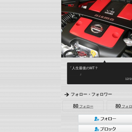
「人生最後のMT？
http://cvw.jp/b/1377
28541/
」
何シテル？
12/10
フォロー・フォロワー
80
80
フォロー
フォロ