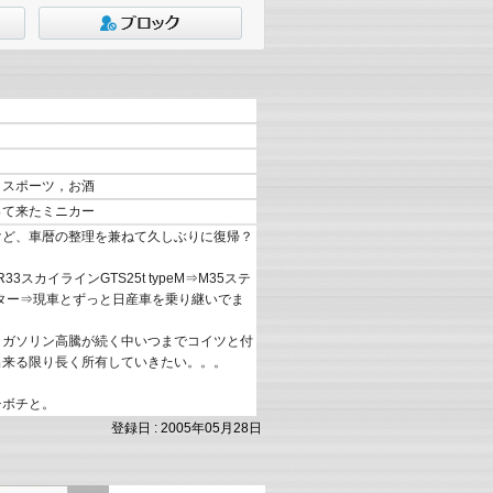
，スポーツ，お酒
って来たミニカー
けど、車暦の整理を兼ねて久しぶりに復帰？
33スカイラインGTS25t typeM⇒M35ステ
スター⇒現車とずっと日産車を乗り継いでま
、ガソリン高騰が続く中いつまでコイツと付
出来る限り長く所有していきたい。。。
チボチと。
登録日 : 2005年05月28日