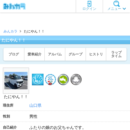
ログイン
メニュー
みんカラ
たにやん！！
たにやん！！
ラップ
ブログ
愛車紹介
アルバム
グループ
ヒストリ
タイム
たにやん！！
山口県
現住所
男性
性別
ふたりの娘のお父ちゃんです。
自己紹介