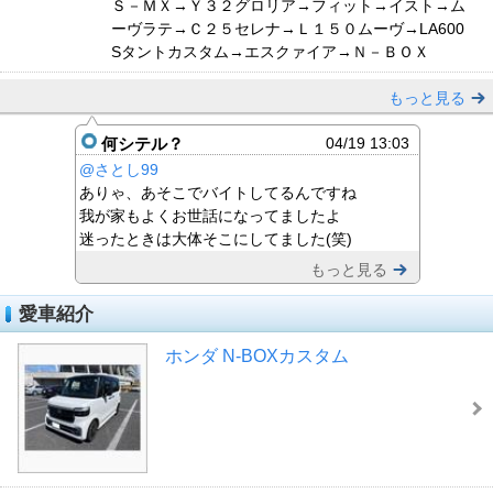
Ｓ－ＭＸ→Ｙ３２グロリア→フィット→イスト→ム
ーヴラテ→Ｃ２５セレナ→Ｌ１５０ムーヴ→LA600
Sタントカスタム→エスクァイア→Ｎ－ＢＯＸ
もっと見る
何シテル？
04/19 13:03
@さとし99
ありゃ、あそこでバイトしてるんですね
我が家もよくお世話になってましたよ
迷ったときは大体そこにしてました(笑)
もっと見る
愛車紹介
ホンダ N-BOXカスタム