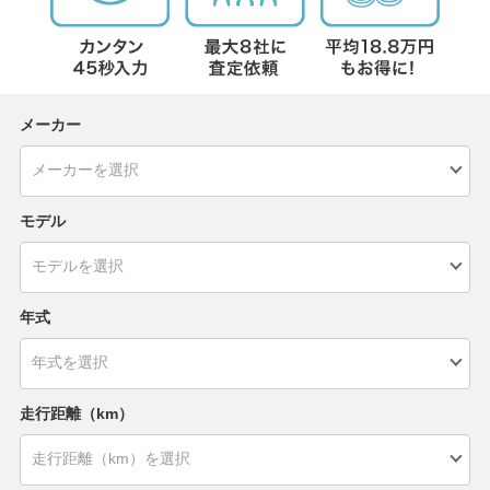
メーカー
モデル
年式
走行距離（km）