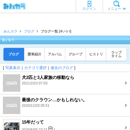
ログイン
メニュー
みんカラ
ブログ
ブログ一覧 [Ｒパパ]
Ｒパパ
ラップ
ブログ
愛車紹介
アルバム
グループ
ヒストリ
タイム
[
写真表示
｜
カテゴリ選択
｜
過去のブログ
]
犬2匹と3人家族の移動なら
2021/2/23 07:03
最後のクラウン…かもしれない。
2020/12/20 05:51
15年だって
2020/6/30 23:21
1