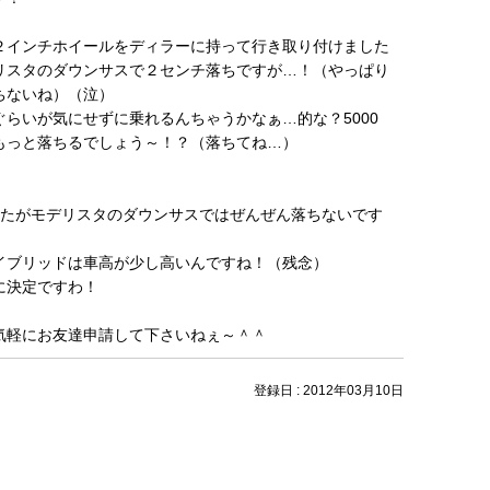
２インチホイールをディラーに持って行き取り付けました
リスタのダウンサスで２センチ落ちですが…！（やっぱり
ちないね）（泣）
ぐらいが気にせずに乗れるんちゃうかなぁ…的な？5000
もっと落ちるでしょう～！？（落ちてね…）
したがモデリスタのダウンサスではぜんぜん落ちないです
イブリッドは車高が少し高いんですね！（残念）
に決定ですわ！
気軽にお友達申請して下さいねぇ～＾＾
登録日 : 2012年03月10日