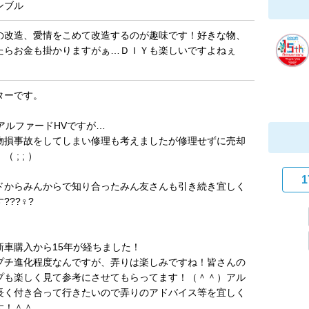
ンブル
の改造、愛情をこめて改造するのが趣味です！好きな物、
たらお金も掛かりますがぁ…ＤＩＹも楽しいですよねぇ
ターです。
アルファードHVですが…
物損事故をしてしまい修理も考えましたが修理せずに売却
 ; ; ）
1
ドからみんからで知り合ったみん友さんも引き続き宜しく
???♀?
新車購入から15年が経ちました！
プチ進化程度なんですが、弄りは楽しみですね！皆さんの
プも楽しく見て参考にさせてもらってます！（＾＾）アル
長く付き合って行きたいので弄りのアドバイス等を宜しく
す！＾＾