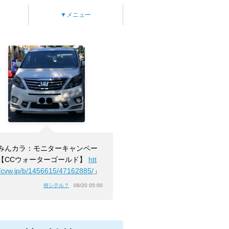
▼メニュー
みんカラ：モニターキャンペー
【CCウォーターゴールド】
htt
//cvw.jp/b/1456615/47162885/
」
何シテル？
08/20 05:00