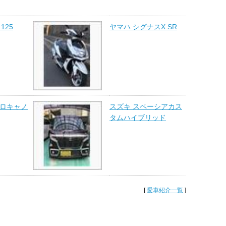
125
ヤマハ シグナスX SR
イロキャノ
スズキ スペーシアカス
タムハイブリッド
[
愛車紹介一覧
]