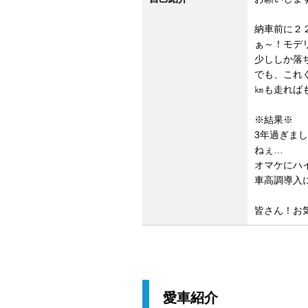
納車前に２
ぁ～！モデ
少ししか落
でも、これ
㎞も走れば
※結果※
3年過ぎま
ねぇ…
オマケにハ
車高調導入
皆さん！お
愛車紹介