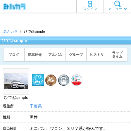
ログイン
メニュー
みんカラ
ひで@simple
ひで@simple
ラップ
ブログ
愛車紹介
アルバム
グループ
ヒストリ
タイム
ひで@simple
千葉県
現住所
男性
性別
ミニバン、ワゴン、ＳＵＶ系が好みです。
自己紹介