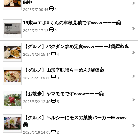
🤗👍
2026/7/7 09:46
3
16歳🚗エボXくんの車検見積ですwwwーーー🤗
2026/7/2 17:12
9
【グルメ】バクダン炒め定食wwwーーー⤴️🤗👏👍💪
2026/6/24 15:44
4
【グルメ】山形辛味噌らーめん⤴️🤗👏👍
2026/6/21 09:08
3
【お散歩】ヤマモモですwwwーーー🤗
2026/6/22 12:40
5
【グルメ】ヘルシーにモスの菜摘バーガー🍔www
🤗
2026/6/18 14:05
2