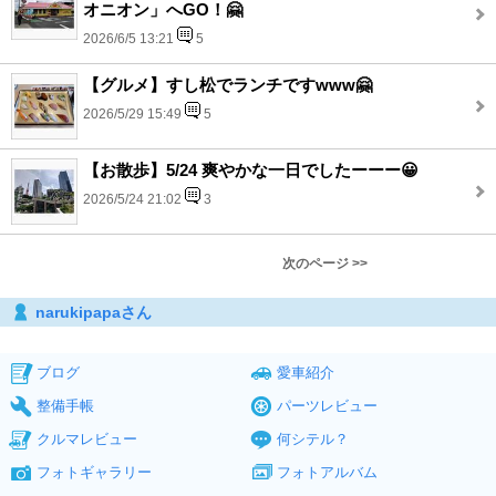
オニオン」へGO！🤗
2026/6/5 13:21
5
【グルメ】すし松でランチですwww🤗
2026/5/29 15:49
5
【お散歩】5/24 爽やかな一日でしたーーー😀
2026/5/24 21:02
3
次のページ >>
narukipapaさん
ブログ
愛車紹介
整備手帳
パーツレビュー
クルマレビュー
何シテル？
フォトギャラリー
フォトアルバム