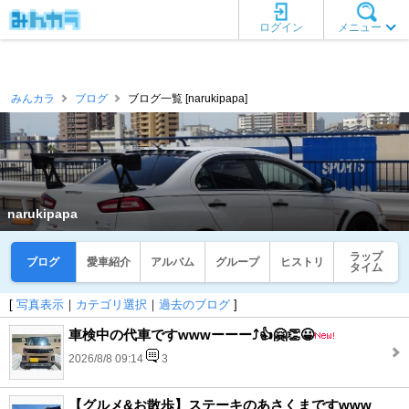
ログイン
メニュー
みんカラ
ブログ
ブログ一覧 [narukipapa]
narukipapa
ラップ
ブログ
愛車紹介
アルバム
グループ
ヒストリ
タイム
[
写真表示
｜
カテゴリ選択
｜
過去のブログ
]
車検中の代車ですwwwーーー⤴️👍🤗👏😀
2026/8/8 09:14
3
【グルメ&お散歩】ステーキのあさくまですwww