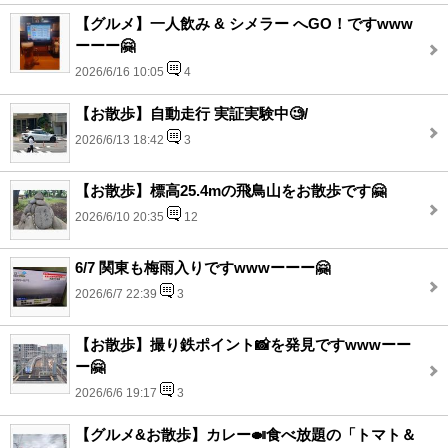
【グルメ】一人飲み & シメラー へGO！ですwww
ーーー🤗
2026/6/16 10:05
4
【お散歩】自動走行 実証実験中🧐/
2026/6/13 18:42
3
【お散歩】標高25.4mの飛鳥山をお散歩です🤗
2026/6/10 20:35
12
6/7 関東も梅雨入りですwwwーーー🤗
2026/6/7 22:39
3
【お散歩】撮り鉄ポイント📸を発見ですwwwーー
ー🤗
2026/6/6 19:17
3
【グルメ&お散歩】カレー🍛食べ放題の「トマト＆