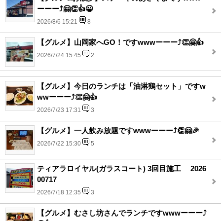
ーーー⤴️🤗👏👍😀
2026/8/6 15:21
8
【グルメ】山岡家へGO！ですwwwーーー⤴️👏🤗👍
2026/7/24 15:45
2
【グルメ】今日のランチは「油淋鶏セット」ですw
wwーーー⤴️👏🤗👍
2026/7/23 17:31
3
【グルメ】一人飲み放題ですwwwーーー⤴️👏🤗🎉
2026/7/22 15:30
5
ティアラロイヤル(ガラスコート) 3回目施工 2026
00717
2026/7/18 12:35
3
【グルメ】むさし坊さんでランチですwwwーーー⤴️