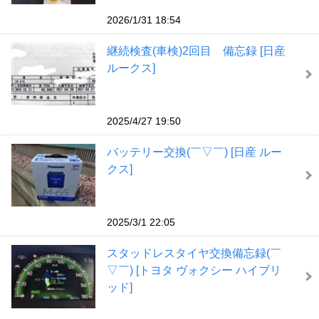
2026/1/31 18:54
継続検査(車検)2回目 備忘録 [日産
ルークス]
2025/4/27 19:50
バッテリー交換(￣▽￣) [日産 ルー
クス]
2025/3/1 22:05
スタッドレスタイヤ交換備忘録(￣
▽￣) [トヨタ ヴォクシー ハイブリ
ッド]