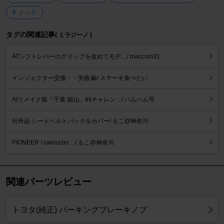
メッキ
タグの関連記事
( ミラジーノ )
ATシフトレバーのグリップを改めてモデ .../ maccom31
インジェクター交換・・失敗😭/ ステーキ食べたい
AIリメイク版「千葉·鋸山」峠チャレン .../ ハムハム号
社外品 シートベルトバックルカバー/ もこ@神奈川
PIONEER / carrozzer .../ もこ@神奈川
関連パーツレビュー
トヨタ(純正) パーキングブレーキノブ