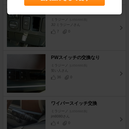
フォグランプスイッチ取付
ミラジーノ
[L650/660系]
JIJ ミラジーノさん
7
0
PWスイッチの交換なり
ミラジーノ
[L650/660系]
笑い人さん
36
0
ワイパースイッチ交換
ミラジーノ
[L650/660系]
jm8080さん
4
0