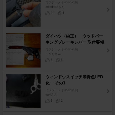
ミラジーノ
[L650/660系]
mikoto48さん
14
1
ダイハツ（純正） ウッドパー
キングブレーキレバー 取付要領
ミラジーノ
[L650/660系]
こがもさん
5
5
ウィンドウスイッチ等青色LED
化 その3
ミラジーノ
[L650/660系]
yuk!さん
3
1