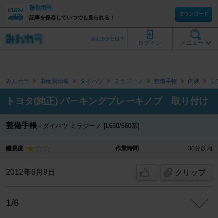
ダウンロード
記事を保存していつでも見られる！
みんカラとは？
ログイン
メニュー
みんカラ
車種別情報
ダイハツ
ミラジーノ
整備手帳
内装
シ
トヨタ(純正) パーキングブレーキノブ 取り付け
整備手帳
ダイハツ ミラジーノ [L650/660系]
難易度
作業時間
30分以内
2012年6月9日
クリップ
1/6