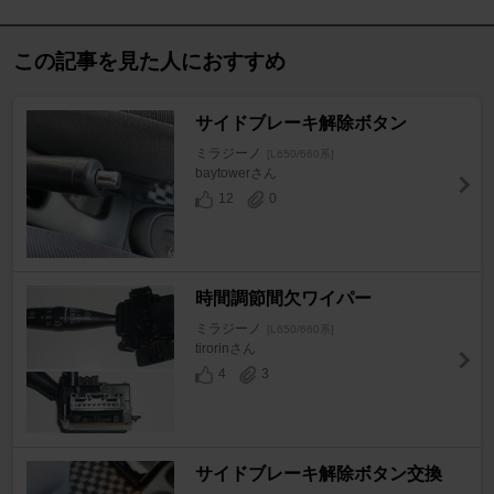
この記事を見た人におすすめ
サイドブレーキ解除ボタン
ミラジーノ
[L650/660系]
baytowerさん
12
0
時間調節間欠ワイパー
ミラジーノ
[L650/660系]
tirorinさん
4
3
サイドブレーキ解除ボタン交換