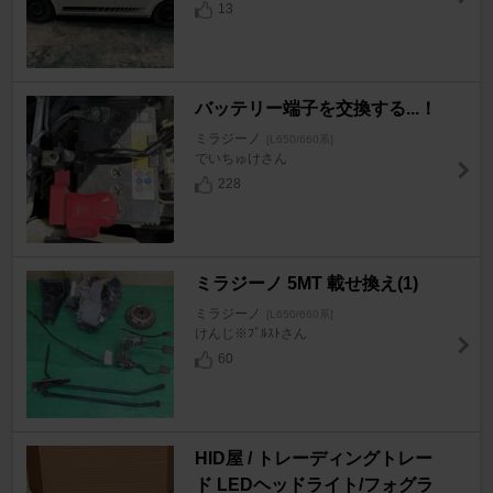
13
バッテリー端子を交換する...！
ミラジーノ
[L650/660系]
でいちゅけさん
228
ミラジーノ 5MT 載せ換え(1)
ミラジーノ
[L650/660系]
けんじ※ﾌﾞﾙｽﾄさん
60
HID屋 / トレーディングトレー
ド LEDヘッドライト/フォグラ