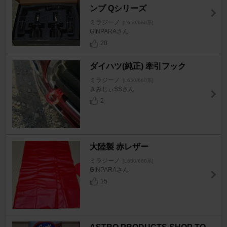
ンプ Qシリーズ
ミラジーノ
[L650/660系]
GINPARAさん
20
ダイハツ(純正) 牽引フック
ミラジーノ
[L650/660系]
きみじぃSSさん
2
大陸製 赤レザー
ミラジーノ
[L650/660系]
GINPARAさん
15