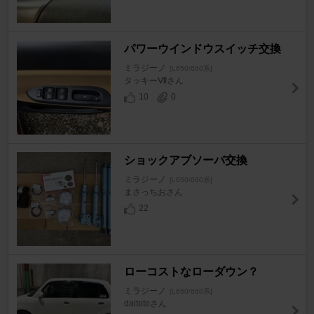
パワーウインドウスイッチ交換
ミラジーノ
[L650/660系]
タッキーⅦさん
10
0
ショックアブソーバ交換
ミラジーノ
[L650/660系]
まさっちおさん
22
ローコストなローダウン？
ミラジーノ
[L650/660系]
daitotoさん