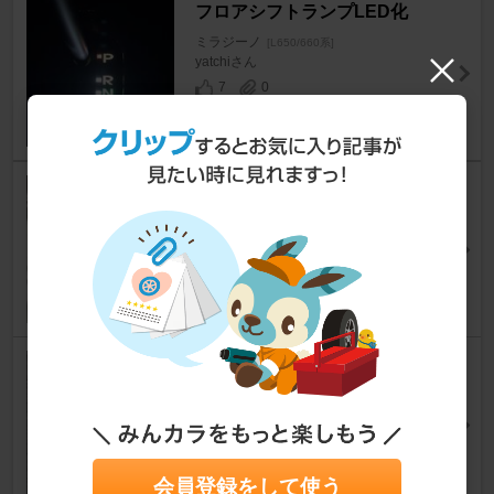
フロアシフトランプLED化
ミラジーノ
[L650/660系]
yatchiさん
7
0
コペンのシフトノブに交換
ミラジーノ
[L650/660系]
ピノポルテさん
3
1
ATプッシュ式シフトノブ変
更〜‼️
ミラジーノ
[L650/660系]
M-Ginoさん
29
2
会員登録をして使う