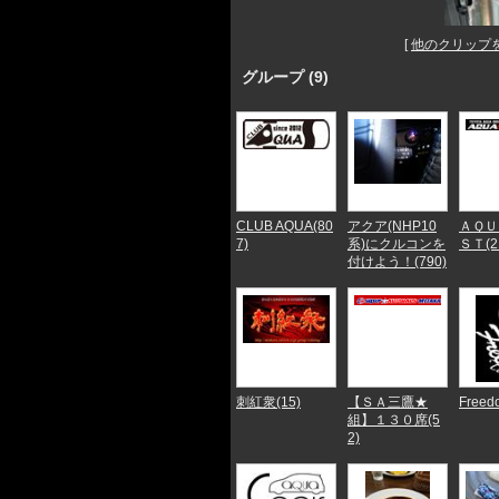
[
他のクリップ
グループ (9)
CLUB AQUA(80
アクア(NHP10
ＡＱＵ
7)
系)にクルコンを
ＳＴ(2
付けよう！(790)
刺紅衆(15)
【ＳＡ三鷹★
Freed
組】１３０席(5
2)