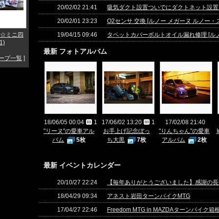
20/02/02 21:41
吸気ダクト設置ついでにダクトネット設置 [ル
20/02/01 23:23
O2センサ 交換 [ルノー メガーヌ ルノー・スポ
☆ミニ四
19/04/15 09:46
タペットカバーボルトオイル漏れ修理 [ルノー
1)
最新 フォトアルバム
ープ一覧
]
18/06/05 00:04
1
17/06/02 13:20
1
17/02/08 21:40
"リーヌ"の愛車アル
お手上げ記念ぼっ
"りんちゃん"の愛車
バム
5枚
ち大黒
7枚
アルバム
2枚
最新 イベントカレンダー
20/10/27 22:24
【毎年ありがとうございました】感謝の長
18/04/29 09:34
アネスト岩田ターンパイクMTG
17/04/27 22:46
Freedom MTG in MAZDAターンパイク箱根