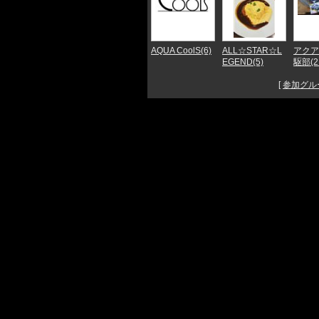
AQUA CoolS(6)
ALL☆STAR☆L
アクア
EGEND(5)
駆部(2
[
参加グル