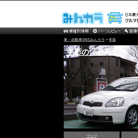
車・自動車SNSみんカラ
>
冬影
冬影の「必死」
ブログ