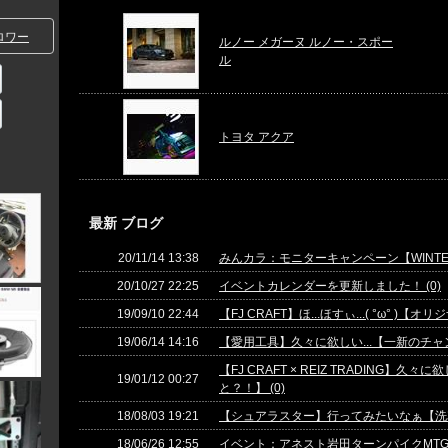
ロワー
ルノー メガーヌ ルノー・スポー
ル
トヨタ アクア
最新 ブログ
20/11/14 13:38
みんカラ：モニターキャンペーン【WINTER M
20/10/27 22:25
イベントカレンダーを更新しました！ (0)
19/09/10 22:44
【FJ CRAFT】ほ...ほすぃ...( °ω° )
19/06/14 14:16
【愛用工具】久々に欲しい...【一新のチャン
【FJ CRAFT × REIZ TRADING】久
19/01/12 00:27
と？！】 (0)
18/08/03 19:21
【シュアラスター】行ってみたいなぁ【洗車塾
18/06/26 12:55
イベント：アネスト岩田ターンパイクMTG (