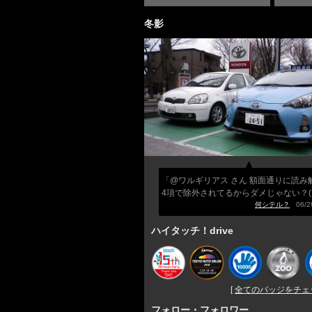
冬影
「@ワルギリアス さん 額面通りに読み
4項で除外されてるからダメじゃない？( '
何シテル？
06/29
ハイタッチ！drive
[
全てのバッジをチェック
フォロー・フォロワー