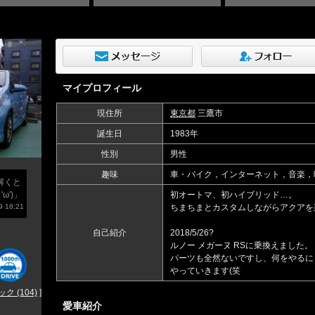
マイプロフィール
現住所
東京都
三鷹市
誕生日
1983年
性別
男性
趣味
車・バイク，インターネット，音楽，
解くと
ω')」
初オートマ、初ハイブリッド…。
 18:21
ちまちまとカスタムしながらアクアを楽
自己紹介
2018/5/26?
ルノー メガーヌ RSに乗換えました。
パーツも全然ないですし、何をやるに
やっていきます(笑
 (104)
]
愛車紹介