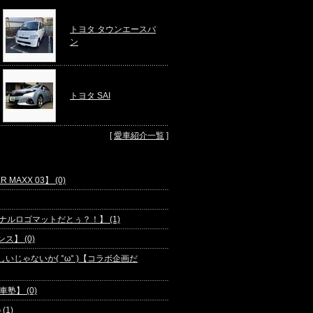
トヨタ タウンエースバ
ン
トヨタ SAI
[
愛車紹介一覧
]
AXX 03】 (0)
【オリジナルロゴマットだとぅ？！】 (1)
ス】 (0)
々に欲しいじゃないか( °ω° )【コラボ企画だ
】 (0)
1)