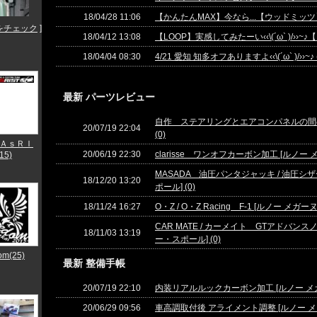
18/04/28 11:06
【かんたんMAX】今なら...【ウッドミッツ】 
をチェック
]
18/04/12 13:08
【LOOP】実感してみたーい‹‹\(´ω` )/››~
18/04/04 08:30
4/21 愛知 知多オフありますよ‹‹\(´ω` )/››~♪ 
最新 パーツレビュー
自作 ステアリングとエアコンパネルの間の
20/07/19 22:04
(0)
ＡｓＲＩ
20/06/19 22:30
clarisse ワンオフカーボン加工 [ルノー 
15)
MASADA 油圧パンタジャッキ / 油圧シ
18/12/20 13:20
ポール] (0)
18/11/24 16:27
O・Z / O・Z Racing F-1 [ルノー メガ
CAR MATE / カーメイト GTアドバンスノブ2
18/11/03 13:19
ー・スポール] (0)
om(25)
最新 整備手帳
20/07/19 22:10
内装リアルルックカーボン加工 [ルノー メガ
20/06/29 09:56
車高調取付後 アライメント調整 [ルノー メガ