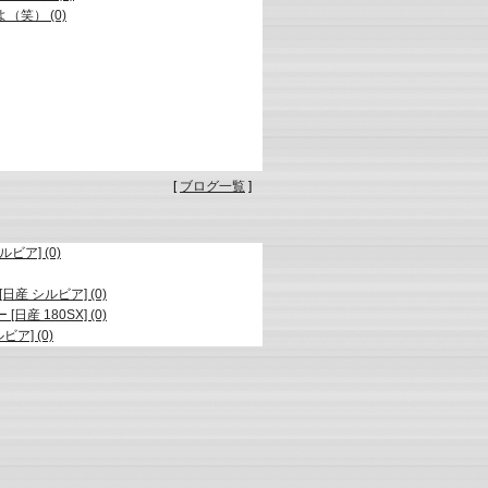
笑） (0)
[
ブログ一覧
]
ビア] (0)
[日産 シルビア] (0)
 180SX] (0)
ア] (0)