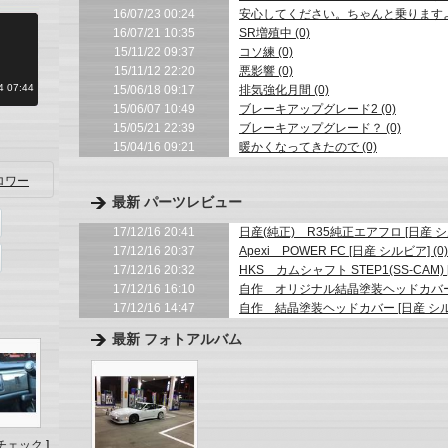
16/07/23 00:24
安心してください。ちゃんと乗りますよ（
16/07/21 10:35
SR増殖中 (0)
15/11/22 09:37
コソ練 (0)
15/11/12 22:20
悪影響 (0)
 07:44
15/06/18 09:17
排気強化月間 (0)
15/06/07 10:49
ブレーキアップグレード2 (0)
15/05/21 22:39
ブレーキアップグレード？ (0)
15/04/16 09:21
暖かくなってきたので (0)
ロワー
最新 パーツレビュー
17/12/16 20:41
日産(純正) R35純正エアフロ [日産 シル
17/12/16 20:37
Apexi POWER FC [日産 シルビア] (0)
17/12/16 20:32
HKS カムシャフト STEP1(SS-CAM) 
17/12/16 16:10
自作 オリジナル結晶塗装ヘッドカバー [日産
17/12/16 14:47
自作 結晶塗装ヘッドカバー [日産 シルビ
最新 フォトアルバム
チェック
]