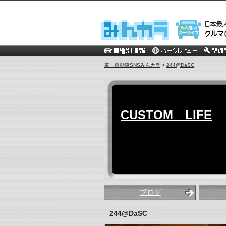
車・自動車SNSみんカラ
>
244@DaSC
CUSTOM LIFE
ブログ
244@DaSC