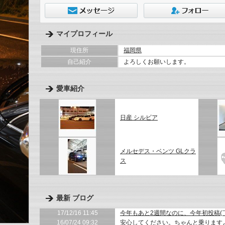
マイプロフィール
現住所
福岡県
自己紹介
よろしくお願いします。
愛車紹介
日産 シルビア
メルセデス・ベンツ GLクラ
ス
最新 ブログ
17/12/16 11:45
今年もあと2週間なのに、今年初投稿(￣▽
16/07/24 09:32
安心してください。ちゃんと乗りますよ2