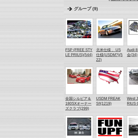
グループ (9)
FSP (FREE STY
北米仕様 、US
Audi 
LE PRIUS)(544)
仕様(USDM?)(5
会(34)
22)
全国シルビア＆
USDM FREAK
West 
180SXオーナー
S!!(1219)
RIUS 
ズクラブ(299)