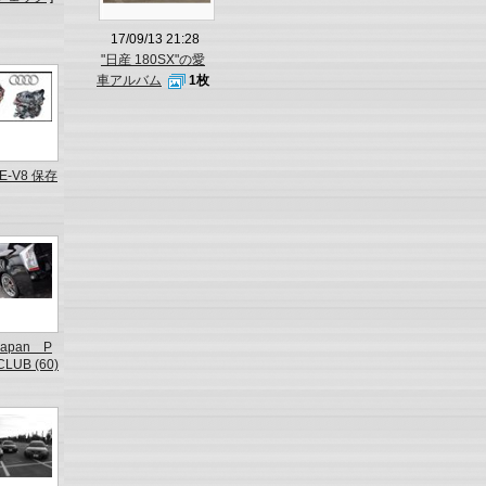
17/09/13 21:28
"日産 180SX"の愛
車アルバム
1枚
8E‐V8 保存
Japan P
CLUB (60)