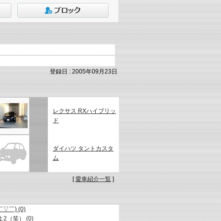
登録日 : 2005年09月23日
レクサス RXハイブリッ
ド
ダイハツ タントカスタ
ム
[
愛車紹介一覧
]
￣) (0)
（笑） (0)