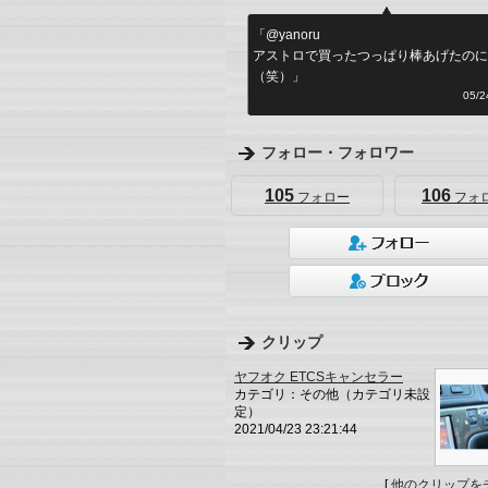
「@yanoru
アストロで買ったつっぱり棒あげたのに
（笑）」
何シテル？
05/24
フォロー・フォロワー
105
106
フォロー
フォ
クリップ
ヤフオク ETCSキャンセラー
カテゴリ：その他（カテゴリ未設
定）
2021/04/23 23:21:44
[
他のクリップを