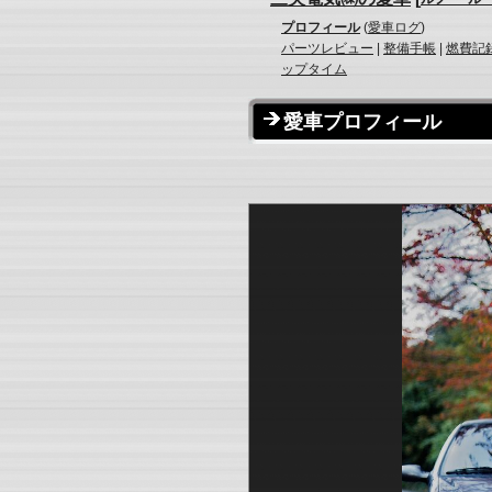
プロフィール
(
愛車ログ
)
パーツレビュー
|
整備手帳
|
燃費記
ップタイム
愛車プロフィール