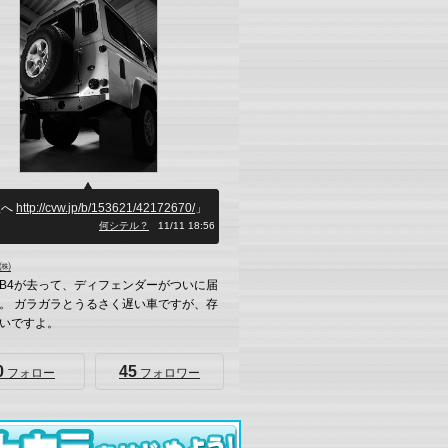
検へ
http://cvw.jp/b/153621/42172670/
」
何シテル？
11/11 18:56
㈱
B4が去って、ディフェンダーがついに届
。 ガラガラとうるさく遅い車ですが、存
いですよ。
0
45
フォロー
フォロワー