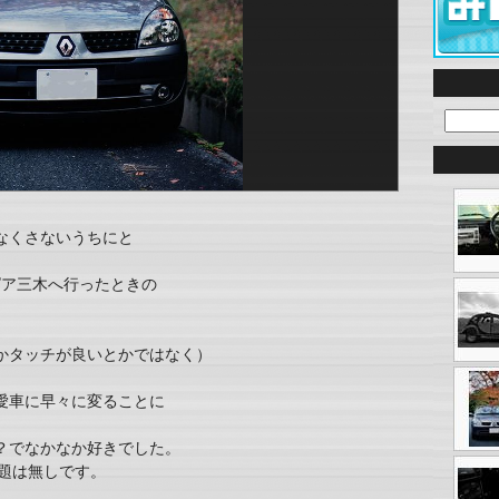
なくさないうちにと
ピア三木へ行ったときの
かタッチが良いとかではなく）
愛車に早々に変ることに
？でなかなか好きでした。
話題は無しです。