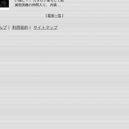
い感じ？！ カタログ落ちして絶
滅危惧種の仲間入り。 内装 ...
[
愛車一覧
]
ルプ
｜
利用規約
｜
サイトマップ