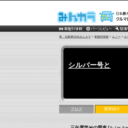
車・自動車SNSみんカラ
>
車種別情報
>
ルノー
>
ル
シルバー号と
ブログ
愛車紹介
三矢電気㈱の愛車
[
ルノー ル