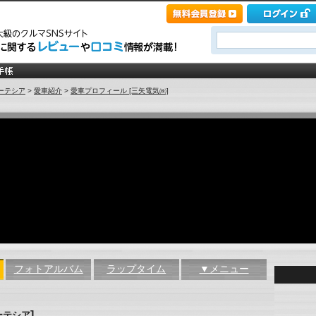
ーテシア
>
愛車紹介
>
愛車プロフィール [三矢電気㈱]
フォトアルバム
ラップタイム
▼メニュー
]
ーテシア