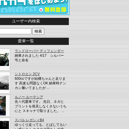
ユーザー内検索
愛車一覧
ランドローバー ディフェンダー
納車されました 4/17 シルバー
号と命名
シトロエン 2CV
600ccですが結構ちゃんと走りま
す 高速も問題なくOK 納車時ナン
カン履いてましたが ...
ルノー ルーテシア
先々代愛車です。 先日、ネガと
プリントを発見しなくさないうち
にと スキャナで取りました。 ...
スバル レガシィB4
ゆっくり走っても、とばしてもい