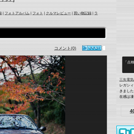
録
|
フォトアルバム
|
フォト
|
クルマレビュー
|
買い物記録
|
ラ
コメント(0)
「点
三矢電気
レガシィ
きました
在感は凄
4