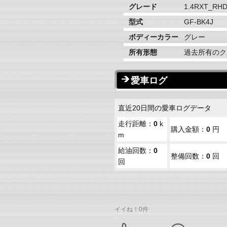
グレード
1.4RXT_RHD
型式
GF-BK4J
ボディーカラー
グレー
所有形態
過去所有のク
愛車ログ
直近20日間の愛車ログデータ
走行距離：
0
k
購入金額：
0
円
m
給油回数：
0
整備回数：
0
回
回
イイね！0件