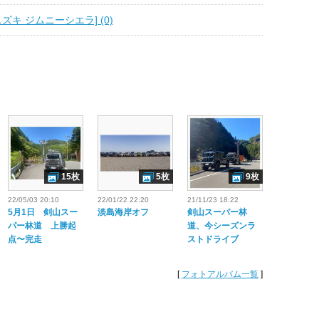
ズキ ジムニーシエラ] (0)
15枚
5枚
9枚
22/05/03 20:10
22/01/22 22:20
21/11/23 18:22
5月1日 剣山スー
淡島海岸オフ
剣山スーパー林
パー林道 上勝起
道、今シーズンラ
点〜完走
ストドライブ
[
フォトアルバム一覧
]