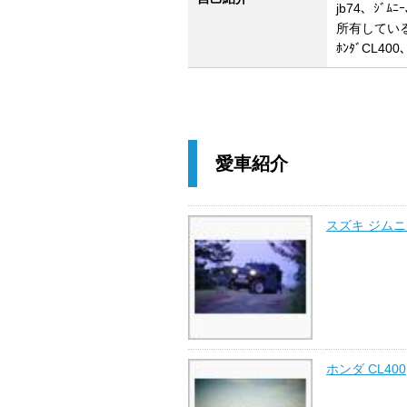
jb74、ｼﾞﾑﾆ
所有してい
ﾎﾝﾀﾞCL400
愛車紹介
スズキ ジム
ホンダ CL400