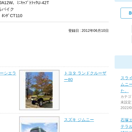
ｰJA12W、ﾐﾆｷｬﾌﾞﾄﾗｯｸU-42T
るバイク
8
、ﾎﾝﾀﾞCT110
登録日 : 2012年06月10日
ニーシエラ
トヨタ ランドクルーザ
スライ
ー80
ムニ
た。
カテゴ
未設定
2022/0
スズキ ジムニー
石塚
テラ