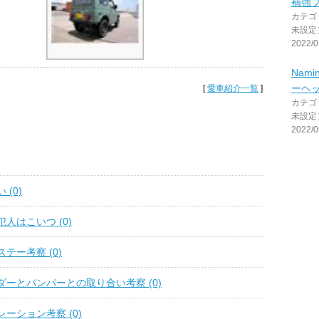
補強
カテゴ
未設定
2022/0
Nami
ーヘ
[
愛車紹介一覧
]
カテゴ
未設定
2022/0
(0)
人はこいつ (0)
テー考察 (0)
ーとバンパーとの取り合い考察 (0)
ーション考察 (0)