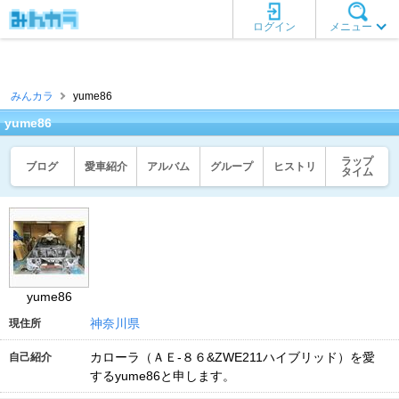
ログイン
メニュー
みんカラ
yume86
yume86
ラップ
ブログ
愛車紹介
アルバム
グループ
ヒストリ
タイム
yume86
神奈川県
現住所
カローラ（ＡＥ-８６&ZWE211ハイブリッド）を愛
自己紹介
するyume86と申します。