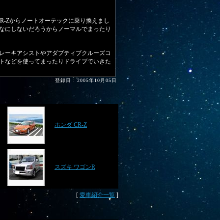
ダCR-Zからノートオーテックに乗り換えまし
なにしないだろうからノーマルでまったり
レーキアシストやアダプティブクルーズコ
トなどを使ってまったりドライブでいきた
登録日 : 2005年10月05日
ホンダ CR-Z
スズキ ワゴンR
[
愛車紹介一覧
]