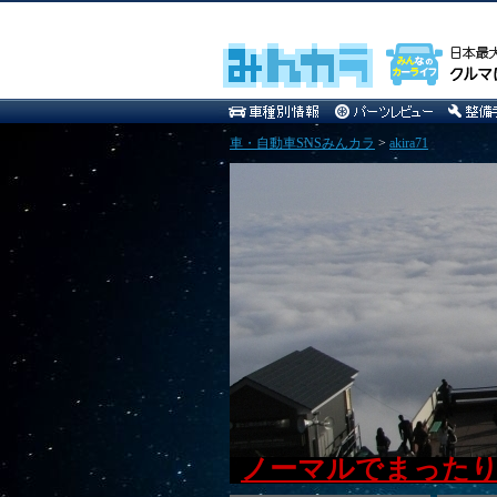
車・自動車SNSみんカラ
>
akira71
ノーマルでまった