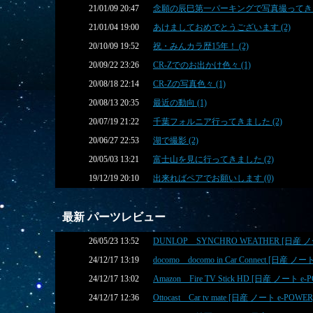
21/01/09 20:47
念願の辰巳第一パーキングで写真撮ってきまし
21/01/04 19:00
あけましておめでとうございます (2)
20/10/09 19:52
祝・みんカラ歴15年！ (2)
20/09/22 23:26
CR-Zでのお出かけ色々 (1)
20/08/18 22:14
CR-Zの写真色々 (1)
20/08/13 20:35
最近の動向 (1)
20/07/19 21:22
千葉フォルニア行ってきました (2)
20/06/27 22:53
湖で撮影 (2)
20/05/03 13:21
富士山を見に行ってきました (2)
19/12/19 20:10
出来ればペアでお願いします (0)
最新 パーツレビュー
26/05/23 13:52
DUNLOP SYNCHRO WEATHER [日産 ノート
24/12/17 13:19
docomo docomo in Car Connect [日産 ノート
24/12/17 13:02
Amazon Fire TV Stick HD [日産 ノート e-P
24/12/17 12:36
Ottocast Car tv mate [日産 ノート e-POWER]