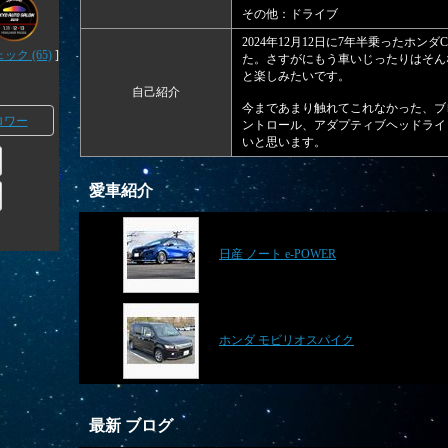
その他：ドライブ
2024年12月12日に7年半乗ったホン
ク (65)
]
た。さすがにもう車いじったりはそん
と楽しみたいです。
自己紹介
今まであまり触れてこれなかった、ブ
ロワー
ントロール、アダプティブヘッドライ
いと思います。
愛車紹介
日産 ノート e-POWER
ホンダ モビリオスパイク
最新 ブログ