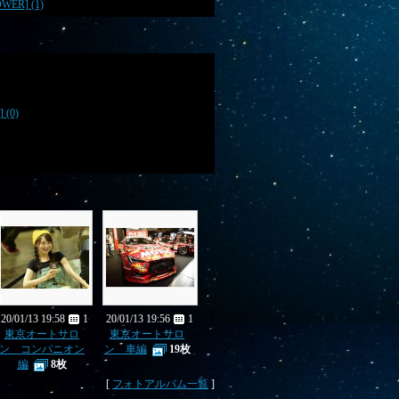
R] (1)
(0)
20/01/13 19:58
1
20/01/13 19:56
1
東京オートサロ
東京オートサロ
ン コンパニオン
ン 車編
19枚
編
8枚
[
フォトアルバム一覧
]