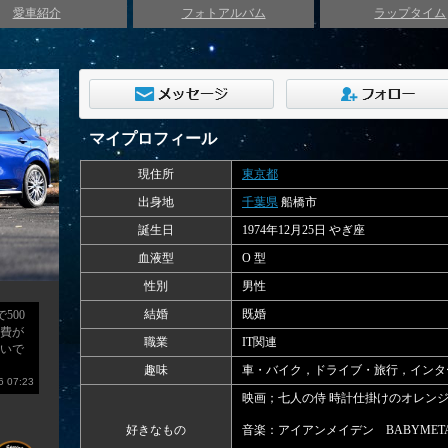
愛車紹介
フォトアルバム
ラップタイム
マイプロフィール
現住所
東京都
出身地
千葉県
船橋市
誕生日
1974年12月25日 やぎ座
血液型
O 型
性別
男性
結婚
既婚
500
費が
職業
IT関連
いで
趣味
車・バイク，ドライブ・旅行，インタ
 07:23
映画；七人の侍 時計仕掛けのオレン
好きなもの
音楽：アイアンメイデン BABYMET