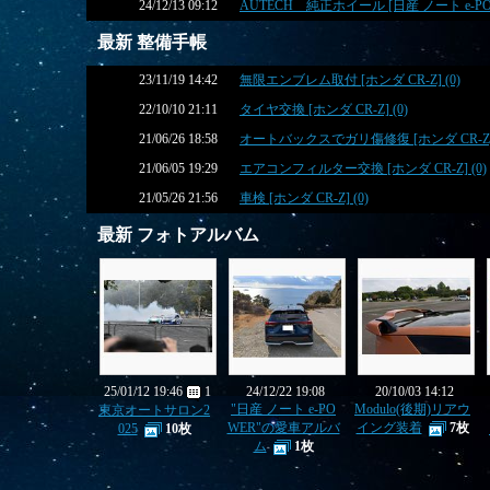
24/12/13 09:12
AUTECH 純正ホイール [日産 ノート e-POWE
最新 整備手帳
23/11/19 14:42
無限エンブレム取付 [ホンダ CR-Z] (0)
22/10/10 21:11
タイヤ交換 [ホンダ CR-Z] (0)
21/06/26 18:58
オートバックスでガリ傷修復 [ホンダ CR-Z] 
21/06/05 19:29
エアコンフィルター交換 [ホンダ CR-Z] (0)
21/05/26 21:56
車検 [ホンダ CR-Z] (0)
最新 フォトアルバム
25/01/12 19:46
1
24/12/22 19:08
20/10/03 14:12
"日産 ノート e-PO
Modulo(後期)リアウ
東京オートサロン2
WER"の愛車アルバ
イング装着
7枚
025
10枚
ム
1枚