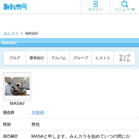
ログイン
メニュー
みんカラ
MASA//
MASA//
ラップ
ブログ
愛車紹介
アルバム
グループ
ヒストリ
タイム
MASA//
京都府
現住所
男性
性別
MASAと申します。みんカラを始めていつの間にか
自己紹介