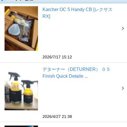
Karcher OC 5 Handy CB [レクサス
RX]
2026/7/17 15:12
デターナー（DETURNER） ０５
Finish Quick Detaile ...
2026/4/27 21:38