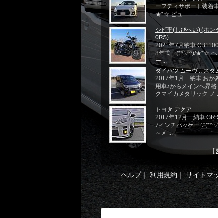
ーフティサポート装着車(*
★*☆ ピュ ...
シビ平(しびへい) (ホンダ
0RS)
2021年7月納車 CB110
8年式 (*^▽^)/★*☆
ー ...
ダイハツ ムーヴカスタ
2017年1月 納車 お
用車♪からメインへ昇格
クマイカメタリック ノ ..
トヨタ アクア
2017年12月 納車 GR S
7インチパッケージ(*^▽^
～メ ...
[
ヘルプ
｜
利用規約
｜
サイトマ