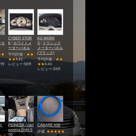
CYBER STOR
KG WORK
ータ
K
/
ホワイトメ
S
/
クラシック
ーターパネル
メーターパネル
(ブラック)
★★
平均評価 :
★★
★★
4.41
平均評価 :
★★
7件
レビュー:56件
★★
4.44
レビュー:34件
ス
PIONEER / carr
CANARE 4S6
ozzeria DVH-5
評価:
★★★★★
70