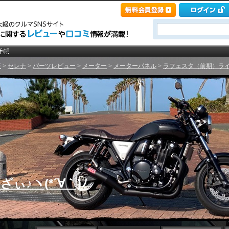
産
>
セレナ
>
パーツレビュー
>
メーター
>
メーターパネル
>
ラフェスタ（前期）ライダ
♪ヽ(*´∀｀)ﾉ