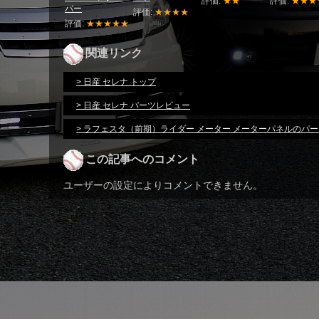
評価:
★★
評価:
★★★
バー
評価:
★★★★
評価:
★★★★★
関連リンク
> 日産 セレナ トップ
> 日産 セレナ パーツレビュー
> ラフェスタ（前期）ライダー メーター メーターパネルのパ
この記事へのコメント
ユーザーの設定によりコメントできません。