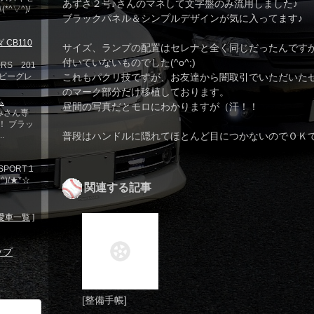
あずさ２号♪さんのマネして文字盤のみ流用しました♪
^▽^)/
ブラックパネル＆シンプルデザインが気に入ってます♪
 CB110
サイズ、ランプの配置はセレナと全く同じだったんです
付いていないものでした(^o^;)
0RS 201
 ヘビーグレ
これもパクリ技ですが、お友達から闇取引でいただいた
のマーク部分だけ移植しております。
ム
昼間の写真だとモロにわかりますが（汗！！
かみさん専
！ ブラッ
.
普段はハンドルに隠れてほとんど目につかないのでＯＫで
PORT 1
)/★*☆
関連する記事
愛車一覧
]
ップ
[整備手帳]