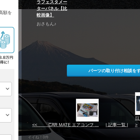
ラフェスタメー
ターパネル【比
高額を
較画像】
おさもん♪
パーツの取り付け相談を
日
<< CAR MATE エアコンフ ...
| 記事一覧 |
>
イイね！0件