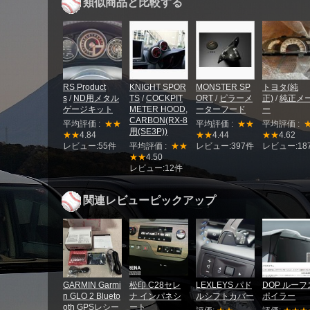
類似商品と比較する
RS Product
KNIGHT SPOR
MONSTER SP
トヨタ(純
s
/
ND用メタル
TS
/
COCKPIT
ORT
/
ピラーメ
正)
/
純正メ
ゲージキット
METER HOOD,
ーターフード
ー
CARBON(RX-8
平均評価 :
★★
平均評価 :
★★
平均評価 :
用(SE3P))
★★
4.84
★★
4.44
★★
4.62
レビュー:55件
平均評価 :
★★
レビュー:397件
レビュー:18
★★
4.50
レビュー:12件
関連レビューピックアップ
GARMIN Garmi
松印 C28セレ
LEXLEYS パド
DOP ルーフ
n GLO 2 Blueto
ナ インパネシ
ルシフトカバー
ポイラー
oth GPSレシー
ート