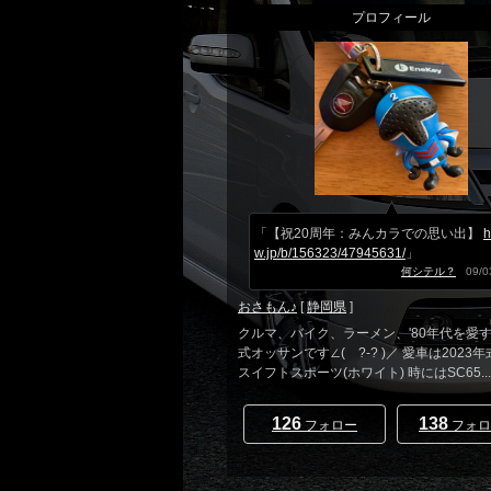
プロフィール
「【祝20周年：みんカラでの思い出】
h
w.jp/b/156323/47945631/
」
何シテル？
09/03
おさもん♪
[
静岡県
]
クルマ、バイク、ラーメン、'80年代を愛する
式オッサンです∠( ?-? )／ 愛車は2023年式
スイフトスポーツ(ホワイト) 時にはSC65...
126
138
フォロー
フォロ