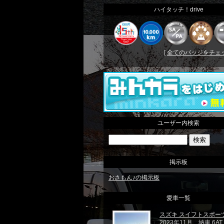
ハイタッチ！drive
[
全てのバッジをチェック
ユーザー内検索
掲示板
おさもん♪の掲示板
愛車一覧
スズキ スイフトスポー
2023年11月 納車 6A