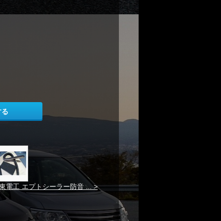
する
東電工 エプトシーラー防音 ... >