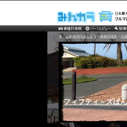
車・自動車SNSみんカラ
>
車種別情報
>
日
フィフティ～ズばんざぃ