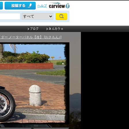
ヘルプ
ー メーターパネル【改】 [おさもん♪]