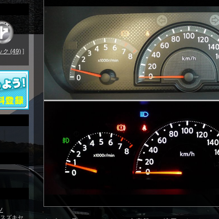
 (49)
]
ツ
T スズキセ