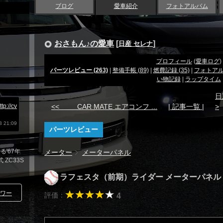
ブログ
愛車紹介
フォトアルバム
おさもん♪の愛車
[
]
日産 セレナ
プロフィール
(
愛車ログ
)
パーツレビュー (263)
|
整備手帳 (89)
|
燃費記録 (35)
|
フォトア
い物記録
|
ラップタイム
日
ttp://cv
<< CAR MATE エアコンフ ...
| 記事一覧 |
>
 21:09
パーツレビュー
'67年
メーター
メーターパネル
 ZC33S
ラフェスタ（前期）ライダー メーターパネ
ワー
評価：
4