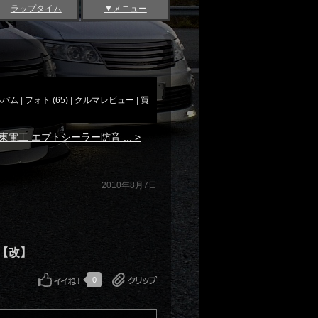
ラップタイム
▼メニュー
ルバム
|
フォト (65)
|
クルマレビュー
|
買
東電工 エプトシーラー防音 ... >
2010年8月7日
ル【改】
0