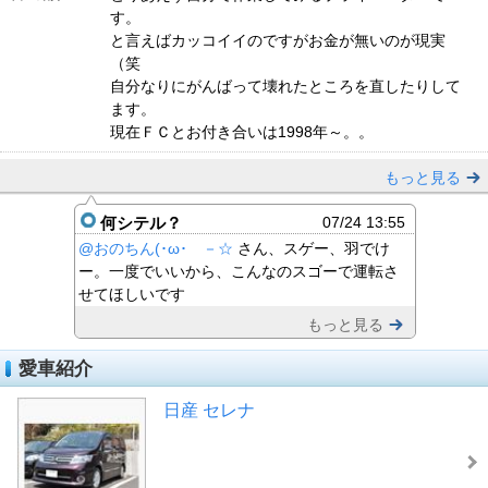
す。
と言えばカッコイイのですがお金が無いのが現実
（笑
自分なりにがんばって壊れたところを直したりして
ます。
現在ＦＣとお付き合いは1998年～。。
もっと見る
何シテル？
07/24 13:55
@おのちん(･ω･ゞ－☆
さん、スゲー、羽でけ
ー。一度でいいから、こんなのスゴーで運転さ
せてほしいです
もっと見る
愛車紹介
日産 セレナ