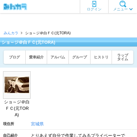
ログイン
メニュー
みんカラ
ショ～ジ＠白ＦＣ(元TORA)
ショ～ジ＠白ＦＣ(元TORA)
ラップ
ブログ
愛車紹介
アルバム
グループ
ヒストリ
タイム
ショ～ジ＠白
ＦＣ(元TOR
A)
宮城県
現住所
とりあえず自分で作業してみるプライベーターで
自己紹介