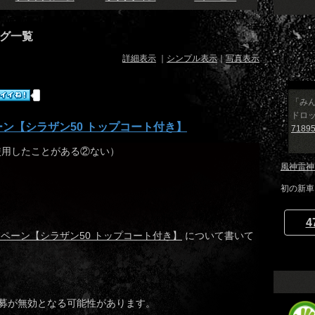
グ一覧
詳細表示
｜
シンプル表示
｜
写真表示
「み
ドロ
ン【シラザン50 トップコート付き】
71895
①使用したことがある②ない）
風神雷神
初の新車
4
ペーン【シラザン50 トップコート付き】
について書いて
募が無効となる可能性があります。