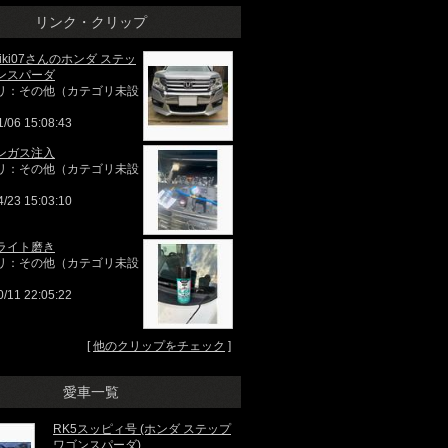
リンク・クリップ
goriki07さんのホンダ ステッ
ンスパーダ
リ：その他（カテゴリ未設
1/06 15:08:43
ンガス注入
リ：その他（カテゴリ未設
4/23 15:03:10
ライト磨き
リ：その他（カテゴリ未設
0/11 22:05:22
[
他のクリップをチェック
]
愛車一覧
RK5スッピィ号 (ホンダ ステップ
ワゴンスパーダ)