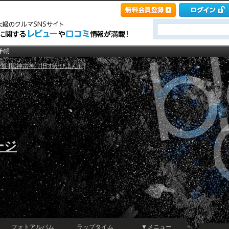
覧 [風神雷神（旧すがぴよん）]
ージ
フォトアルバム
ラップタイム
▼メニュー