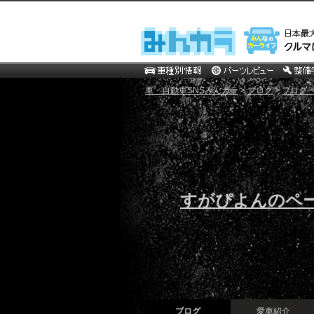
車・自動車SNSみんカラ
>
ブログ
>
ブログ一
すがぴよんのペ
ブログ
愛車紹介