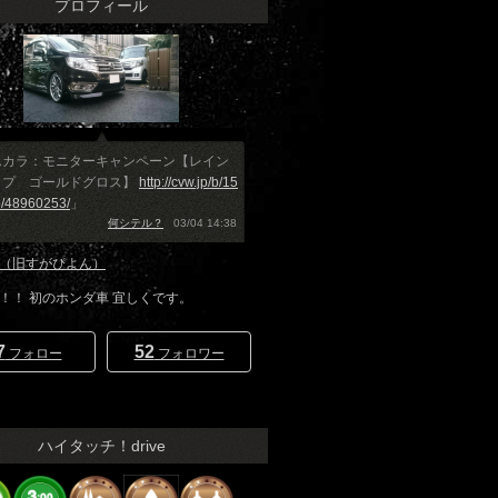
プロフィール
んカラ：モニターキャンペーン【レイン
ップ ゴールドグロス】
http://cvw.jp/b/15
/48960253/
」
何シテル？
03/04 14:38
（旧すがぴよん）
！！ 初のホンダ車 宜しくです。
7
52
フォロー
フォロワー
ハイタッチ！drive