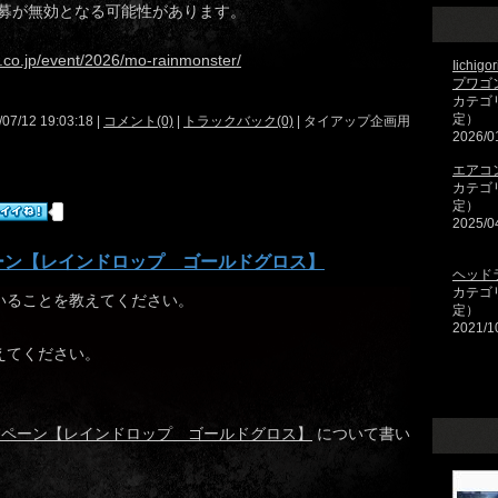
募が無効となる可能性があります。
w.co.jp/event/2026/mo-rainmonster/
Iichi
プワゴ
カテゴ
定）
/07/12 19:03:18 |
コメント(0)
|
トラックバック(0)
| タイアップ企画用
2026/0
エアコ
カテゴ
定）
2025/0
ーン【レインドロップ ゴールドグロス】
ヘッド
カテゴ
いることを教えてください。
定）
2021/1
えてください。
ンペーン【レインドロップ ゴールドグロス】
について書い