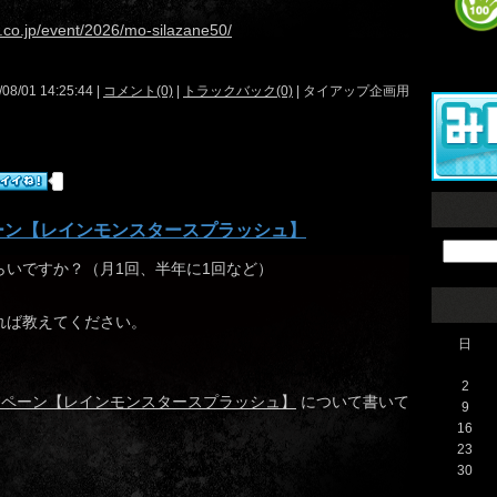
w.co.jp/event/2026/mo-silazane50/
/08/01 14:25:44 |
コメント(0)
|
トラックバック(0)
| タイアップ企画用
ーン【レインモンスタースプラッシュ】
らいですか？（月1回、半年に1回など）
れば教えてください。
日
2
ンペーン【レインモンスタースプラッシュ】
について書いて
9
16
23
30