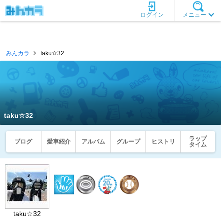
ログイン
メニュー
みんカラ
taku☆32
taku☆32
ラップ
ブログ
愛車紹介
アルバム
グループ
ヒストリ
タイム
taku☆32