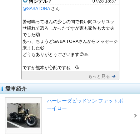
何シテル？
07/28 18:37
@SABATORA
さん
警報鳴ってほんの少しの間で長い間ユッサユッ
サ揺れて恐ろしかったですが家も家族も大丈夫
でした🙆
あっ、ちょうどSA BA TORAさんからメッセージ
来ました😆
どうもありがとうございます😊🙏
ですが熊本が心配ですね…💦
もっと見る
愛車紹介
ハーレーダビッドソン ファットボ
ーイロー