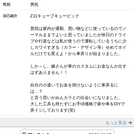
男性
性別
Z11キューブキュービック
自己紹介
普段は家内が通勤、買い物などに使っているのでノ
ーマルままでよいと思っていましたが休日のドライ
ブや行楽などは私が使うので運転しているうちに少
しカワイすぎる（カラー・デザイン等）せめてホイ
ルだけでも変えよ！から車弄りが始まりました。
しか～し、嫁さんが車のカスタムにお金なんか出す
はずありません！！
自分の小遣いでお金を掛けないように車弄るに
は…？
と言う思いがみんカラとの出会いになりました。
大した工具も持たずにお手頃価格で家や車をDIYで
弄イジしております(笑)
もっと見る