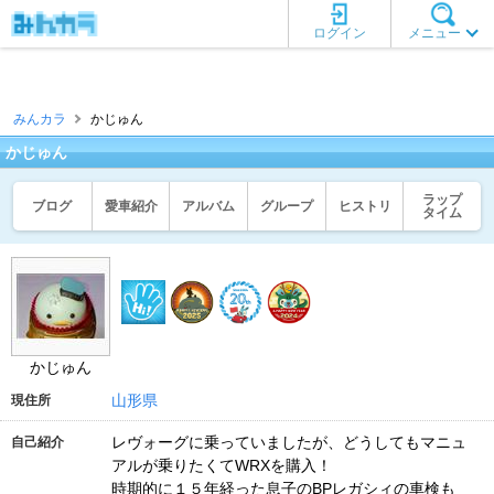
ログイン
メニュー
みんカラ
かじゅん
かじゅん
ラップ
ブログ
愛車紹介
アルバム
グループ
ヒストリ
タイム
かじゅん
山形県
現住所
レヴォーグに乗っていましたが、どうしてもマニュ
自己紹介
アルが乗りたくてWRXを購入！
時期的に１５年経った息子のBPレガシィの車検も