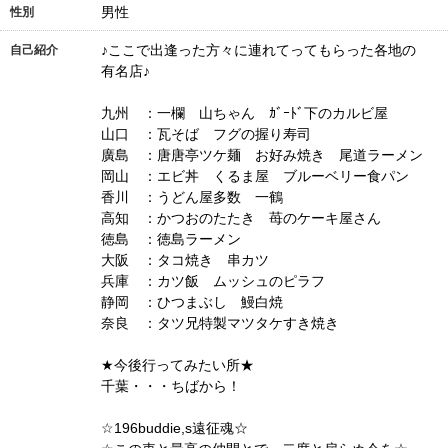
男性
性別
♪ここで出逢った方々に連れてってもらった各地の
自己紹介
有名店♪
九州 ：一欄 山ちゃん ｶﾞｰﾄﾞ下のカルビ屋
山口 ：瓦そば フグの握り寿司
廣島 ：唐唐亭ツケ麺 お好み焼き 尾道ラーメン
岡山 ：エビ丼 くるま屋 ブルーベリー食パン
香川 ：うどん屋多数 一鶴
高知 ：かつおのたたき 苺のケーキ屋さん
徳島 ：徳島ラーメン
大阪 ：タコ焼き 串カツ
兵庫 ：カツ飯 ムッシュのピラフ
静岡 ：ひつまぶし 鰻白焼
奈良 ：タツ兄特製マツタケすき焼き
★今後行ってみたい所★
千葉・・・ちばから！
☆196buddie,s遠征魂☆