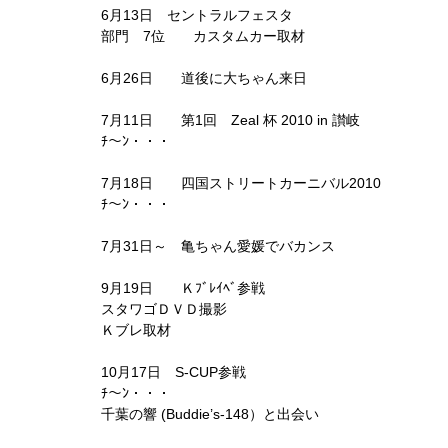
6月13日 セントラルフェスタ
部門 7位 カスタムカー取材
6月26日 道後に大ちゃん来日
7月11日 第1回 Zeal 杯 2010 in 讃岐
ﾁ～ﾝ・・・
7月18日 四国ストリートカーニバル2010
ﾁ～ﾝ・・・
7月31日～ 亀ちゃん愛媛でバカンス
9月19日 Ｋﾌﾞﾚｲﾍﾞ参戦
スタワゴＤＶＤ撮影
Ｋブレ取材
10月17日 S-CUP参戦
ﾁ～ﾝ・・・
千葉の響 (Buddie’s-148）と出会い