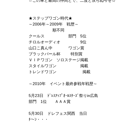
☆この車と最高の仲間とで、二度と戻らぬ今を☆
★ステップワゴン時代★
～2006年～2009年 戦歴～
順不同
クールス 部門 5位
チロルオーディオ 9位
山口こ真ん中 ワゴン賞
ブラックパール杯 特別賞
ＶＩＰワゴン ソロステージ掲載
スタイルワゴン 掲載
トレンドワゴン 掲載
～2010年 イベント最終参戦年戦歴～
5月23日 ﾄﾞﾚｽｱｯﾌﾟｵｰﾙｽﾀｰｽﾞ祭りin広島
部門 1位 ＡＡＡ賞
5月30日 ドレフェス関西 当日
ﾁ～ﾝ・・・