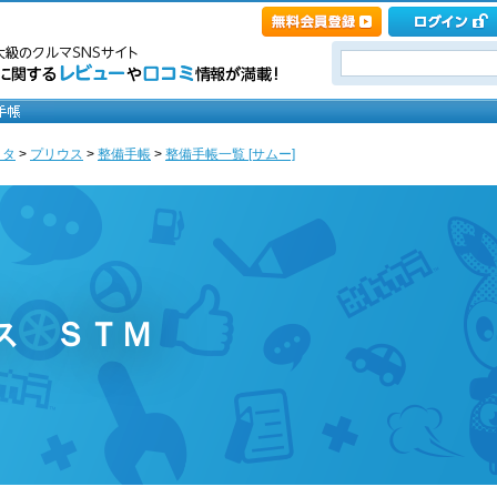
ヨタ
>
プリウス
>
整備手帳
>
整備手帳一覧 [サムー]
ウス ＳＴＭ