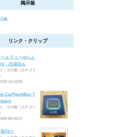
掲示板
掲示板
リンク・クリップ
シールラリーゆらん
 24・25湯目♨️
リ：その他（カテゴリ
）
7/28 19:18:05
kit CarPlayAiBox T
bient
リ：その他（カテゴリ
）
3/09 08:09:27
ン取付け