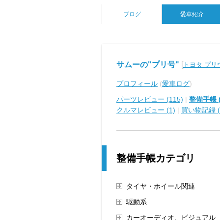
ブログ
愛車紹介
サムーの"プリ号"
[
トヨタ プリ
プロフィール
(
愛車ログ
)
パーツレビュー (115)
|
整備手帳 (
クルマレビュー (1)
|
買い物記録 (
整備手帳カテゴリ
タイヤ・ホイール関連
駆動系
カーオーディオ、ビジュアル