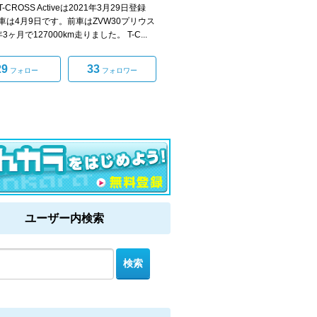
-CROSS Activeは2021年3月29日登録
車は4月9日です。前車はZVW30プリウス
3ヶ月で127000km走りました。 T-C...
29
33
フォロー
フォロワー
ユーザー内検索