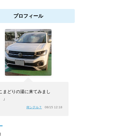
プロフィール
こまどりの湯に来てみまし
。」
何シテル？
08/15 12:18
ー
]