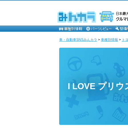
車・自動車SNSみんカラ
>
車種別情報
>
ト
I LOVE プリ