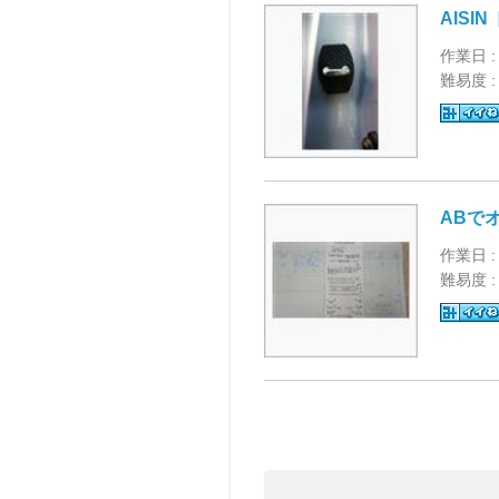
AISI
作業日 :
難易度 
ABで
作業日 :
難易度 