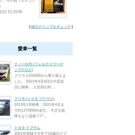
リ：その他（カテゴリ
）
1/21 21:15:00
[
他のクリップをチェック
]
愛車一覧
ティー白号 (フォルクスワーゲ
ン Tクロス)
プリウスZVW30から乗り換えま
した。 2021年4月9日の大安吉
日に納車。 人生初の外 ...
プリ号 (トヨタ プリウス)
2013年1月納車、2021年4月ま
で約127000km走行。 大きな故
障もなく温泉ツア ...
トヨタ イプサム
2001年登録で今年で10歳のイプ