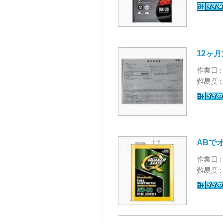
12ヶ
作業日 :
難易度 
ABで
作業日 :
難易度 