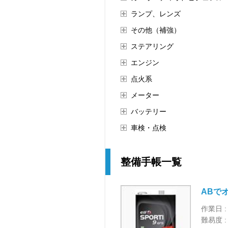
ランプ、レンズ
その他（補強）
ステアリング
エンジン
点火系
メーター
バッテリー
車検・点検
整備手帳一覧
ABで
作業日 :
難易度 