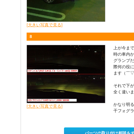
[大きい写真で見る]
8
上が今ま
時の車内
グランプ
際何の役
ます（￣
それで下
全く違いま
かなり明
[大きい写真で見る]
干フォグ
パーツの取り付け相談を