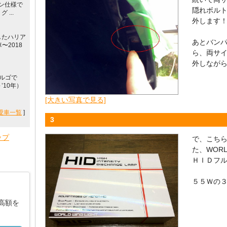
ウン仕様で
隠れボル
...
外します
したハリア
あとバン
〜2018
ら、両サ
外しなが
ルゴで
～’10年）
[大きい写真で見る]
愛車一覧
]
3
ップ
で、こち
た、WORL
ＨＩＤフ
５５Ｗの
高額を