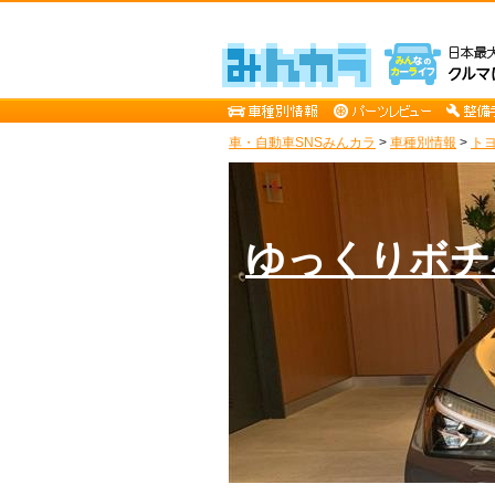
車・自動車SNSみんカラ
>
車種別情報
>
ト
ゆっくりボチ