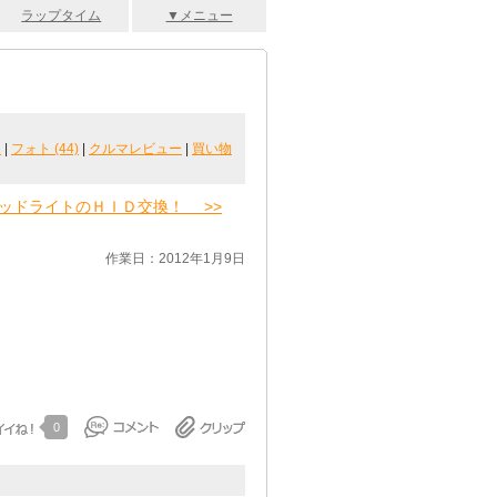
ラップタイム
▼メニュー
ム
|
フォト (44)
|
クルマレビュー
|
買い物
ッドライトのＨＩＤ交換！ >>
作業日：2012年1月9日
0