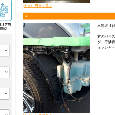
[大きい写真で見る]
4
早速取り
右のバラ
が、干渉
ォッシャ