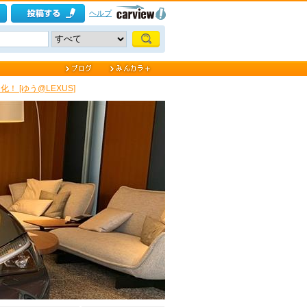
ヘルプ
！ [ゆう@LEXUS]