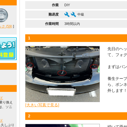
作業
DIY
難易度
中級
作業時間
3時間以内
 (59)
]
1
先日のヘ
て、フォ
まずはバ
養生テー
ら、ボン
外します
ッド
に乗り換え
[大きい写真で見る]
は、ソニ
2
ッド
…久しぶり
続いて両