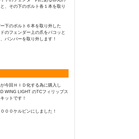
トと、その下のボルト各１本を取り
！
パー下のボルト６本を取り外した
イドのフェンダー上の爪をバコッと
ら、バンパーを取り外します！
らが今回ＨＩＤ化する為に購入し
D WING LIGHT のTCフィリップス
ルキットです！
３０００ケルビンにしました！