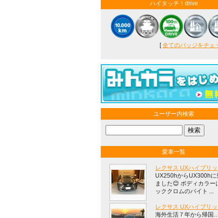
ハイタッチ！drive
[
全てのバッジをチェック
ユーザー内検索
愛車一覧
レクサス UXハイブリ
UX250hからUX300h
ました😊 ボディカラー
ッククロムのバイト ...
レクサス UXハイブリ
海外生活７年から帰国