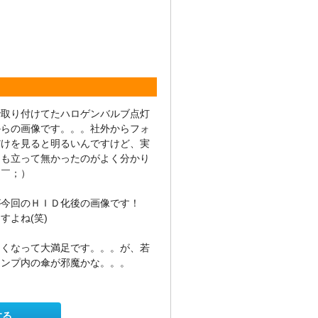
で取り付けてたハロゲンバルブ点灯
からの画像です。。。社外からフォ
だけを見ると明るいんですけど、実
にも立って無かったのがよく分かり
▽￣；）
が今回のＨＩＤ化後の画像です！
すよね(笑)
るくなって大満足です。。。が、若
ランプ内の傘が邪魔かな。。。
する