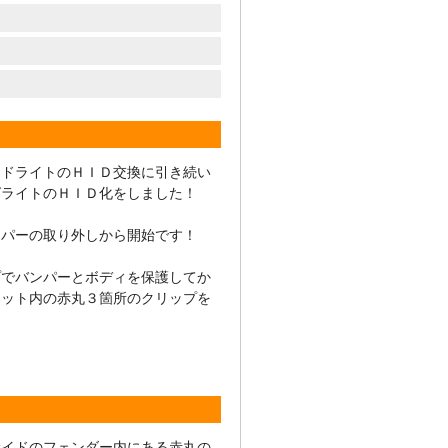
ッドライトのＨＩＤ交換に引き続い
グライトのＨＩＤ化をしました！
ンパーの取り外しから開始です！
プでバンパーとボディを保護してか
ネット内の赤丸３箇所のクリップを
！
サイドのフェンダー内にある赤丸の