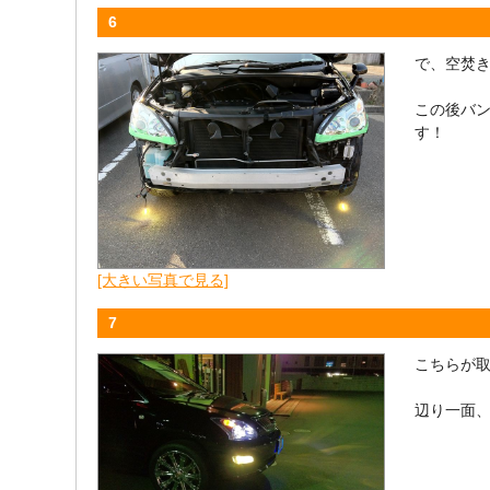
6
で、空焚
この後バ
す！
[大きい写真で見る]
7
こちらが
辺り一面、