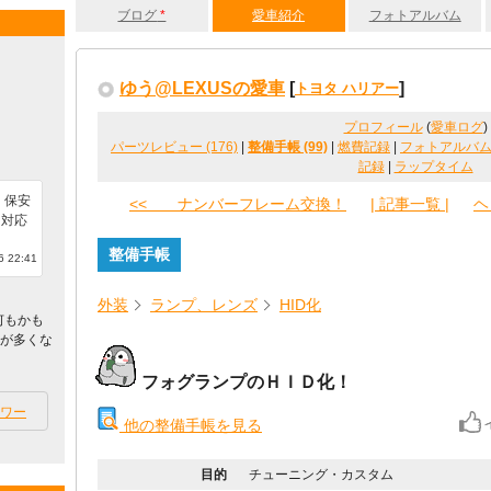
ブログ
*
愛車紹介
フォトアルバム
ゆう@LEXUSの愛車
[
]
トヨタ ハリアー
プロフィール
(
愛車ログ
)
パーツレビュー (176)
|
整備手帳 (99)
|
燃費記録
|
フォトアルバ
記録
|
ラップタイム
 保安
<< ナンバーフレーム交換！
| 記事一覧 |
ヘ
に対応
整備手帳
 22:41
外装
ランプ、レンズ
HID化
何もかも
タが多くな
フォグランプのＨＩＤ化！
ワー
他の整備手帳を見る
目的
チューニング・カスタム