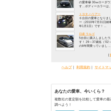
の愛車😁 30㎜ローダ
す…ボディーカラーは、グ 
トヨタ ハリアー
６台目の愛車となりま
ー（2010年7月31日納車
年1月1日）です！ ...
日産 ラルゴ
5台目に購入しましたラ
す！ 29～37歳迄（’02
の8年間乗っていまし ...
[
ヘルプ
｜
利用規約
｜
サイトマ
あなたの愛車、今いくら？
複数社の査定額を比較して愛車の最
調べよう！