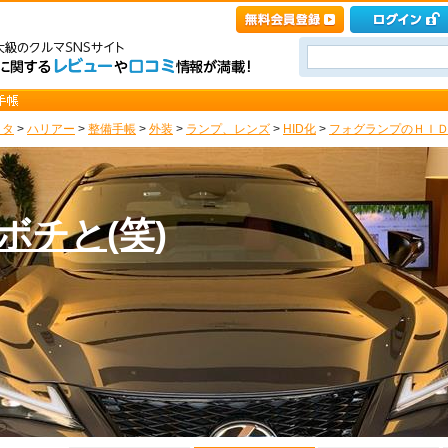
ヨタ
>
ハリアー
>
整備手帳
>
外装
>
ランプ、レンズ
>
HID化
>
フォグランプのＨＩＤ化
ボチと(笑)