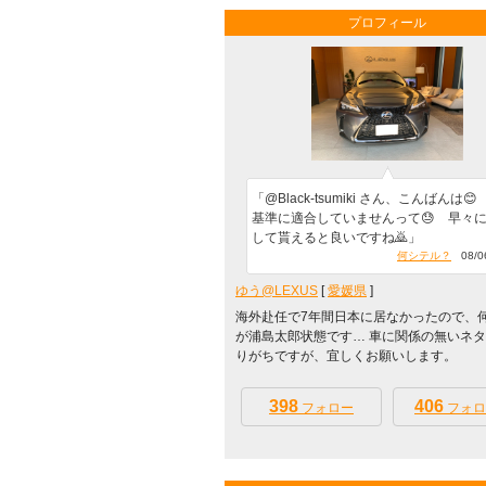
プロフィール
「@Black-tsumiki さん、こんばんは
基準に適合していませんって😓 早々
して貰えると良いですね🙇」
何シテル？
08/06
ゆう@LEXUS
[
愛媛県
]
海外赴任で7年間日本に居なかったので、
が浦島太郎状態です… 車に関係の無いネ
りがちですが、宜しくお願いします。
398
406
フォロー
フォロ