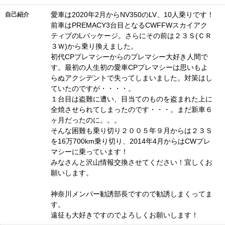
愛車は2020年2月からNV350のLV、10人乗りです！
自己紹介
前車はPREMACY3台目となるCWFFWスカイアク
ティブのLパッケージ。さらにその前は２３Ｓ(ＣＲ
３Ｗ)から乗り換えました。
初代CPプレマシーからのプレマシー大好き人間で
す。最初の人生初の愛車CPプレマシーは思いもよ
らぬアクシデントで失ってしまいました。対策はし
ていたのですが・・・・。
１台目は盗難に遭い、目当てのものを盗まれた上に
全焼させられてしまったのです・・・。まだ新車６
ヶ月だったのに。。。
そんな困難も乗り切り２００５年９月からは２３Ｓ
を16万700km乗り切り、2014年4月からはCWプレ
マシーに乗っています！
みなさんと沢山情報交換させてください！宜しくお
願いします。
神奈川メンバー勧誘部長ですので勧誘しまくってま
す。
遠征も大好きですのでよろしくお願いします！