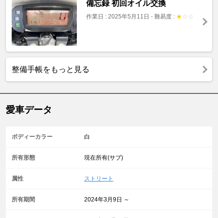
備忘録 初回オイル交換
作業日 : 2025年5月11日
-
難易度 :
★
☆
☆
整備手帳をもっと見る
愛車データ
ボディーカラー
白
所有形態
現在所有(サブ)
属性
ストリート
所有期間
2024年3月9日 ～