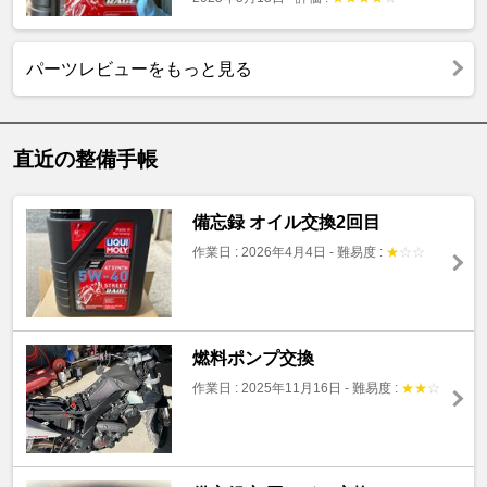
パーツレビューをもっと見る
直近の整備手帳
備忘録 オイル交換2回目
作業日 : 2026年4月4日
-
難易度 :
★
☆
☆
燃料ポンプ交換
作業日 : 2025年11月16日
-
難易度 :
★
★
☆