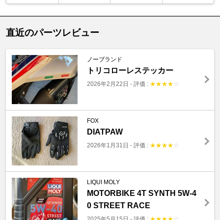
直近のパーツレビュー
ノーブランド
トリコローレステッカー
2026年2月22日
-
評価 :
★
★
★
★
☆
FOX
DIATPAW
2026年1月31日
-
評価 :
★
★
★
★
☆
LIQUI MOLY
MOTORBIKE 4T SYNTH 5W-4
0 STREET RACE
2025年5月15日
-
評価 :
★
★
★
★
☆