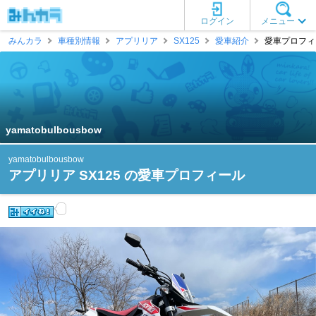
ログイン
メニュー
みんカラ
車種別情報
アプリリア
SX125
愛車紹介
愛車プロフィール 
yamatobulbousbow
yamatobulbousbow
アプリリア SX125 の愛車プロフィール