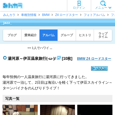
ログイン
メニュー
みんカラ
車種別情報
BMW
Z4 ロードスター
フォトアルバム
フ
_jazz_
ラップ
ブログ
愛車紹介
アルバム
グループ
ヒストリ
タイム
<< 1人でハワイ ...
湯河原～伊豆温泉旅行(-ω-)/
[10枚]
BMW Z4 ロードスター
毎年恒例の一人温泉旅行に湯河原に行ってきました。
湯河原で一泊して、2日目は海沿いを軽く下って伊豆スカイライン～
ターンパイクをのんびりドライブ！
写真一覧