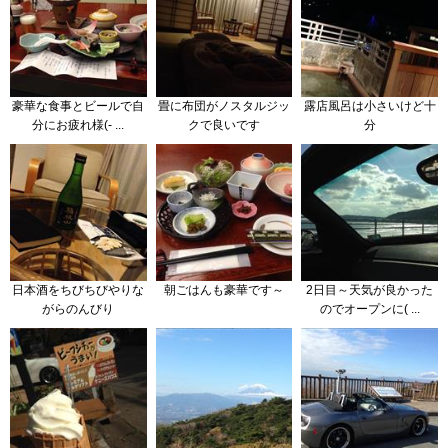
豪華な食事とビールで自
畳に布団がノスタルジッ
露店風呂は小さいけど十
分にお疲れ様(- ...
クで良いです
分
日本酒をちびちびやりな
朝ごはんも豪華です～
2日目～天気が良かった
がらのんびり
のでオープンに( ...