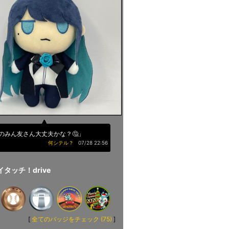
のみん友さん大丈夫かな？🤔」
何シテル？
07/28 22:56
イタッチ！drive
[
全てのバッジをチェック (75)
]