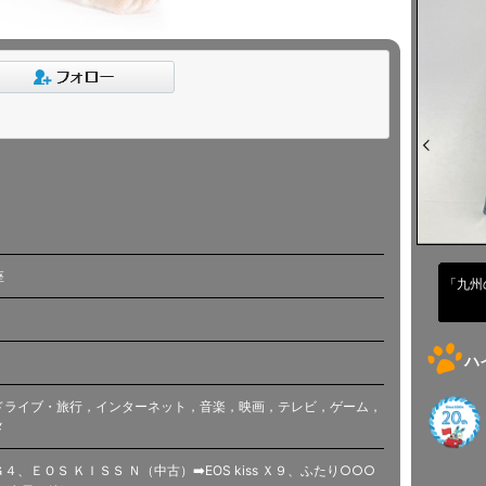
座
「九州
ハ
ドライブ・旅行，インターネット，音楽，映画，テレビ，ゲーム，
メ
、ＥＯＳ ＫＩＳＳ Ｎ（中古）➡️EOS kiss Ｘ９、ふたり○○○