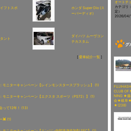
オートチ
カテゴリ
スイフトスポ
ホンダ Super Dio (ス
定）
ーパーディオ)
2026/04/
ダイハツ ムーヴコン
 タント
テカスタム
グル
[
愛車紹介一覧
]
：モニターキャンペーン【レインモンスタースプラッシュ】 (1)
FUJIHASHI
CLUB OF
NING ★
：モニターキャンペーン【エクスタ スポーツ（PS72）】 (1)
会★岐阜
★(238)
って12年！ (13)
 (1)
：モニターキャンペーン【エンジン内部洗浄添加剤 SEC】 (1)