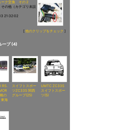
ョーク交換 その２
：その他（カテゴリ未設
13 21:32:02
[
他のクリップをチェック
]
ープ (4)
 RS.
スイフトスポー
UMTC ZC33S
 MOR
ツZC33S 関西
スイフトスポー
藤橋の
グループ(25)
ツ(5)
★東海