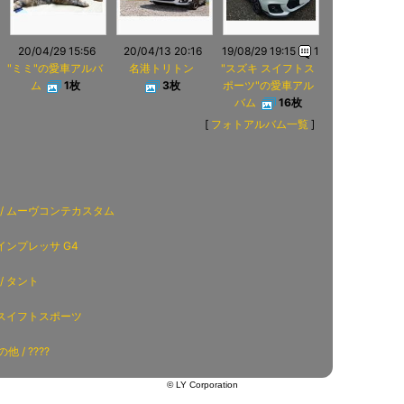
20/04/29 15:56
20/04/13 20:16
19/08/29 19:15
1
"ミミ"の愛車アルバ
名港トリトン
"スズキ スイフトス
ム
1枚
3枚
ポーツ"の愛車アル
バム
16枚
[
フォトアルバム一覧
]
 / ムーヴコンテカスタム
 インプレッサ G4
/ タント
 スイフトスポーツ
 / ????
© LY Corporation