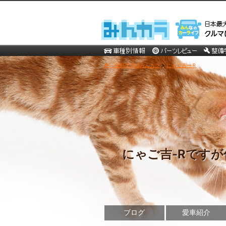
車・自動車SNSみんカラ
>
にゃご吉ーＲ
にゃご吉-Rですが
ブログ
愛車紹介