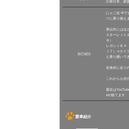
の単行本、家族
にゃご吉ｰR
ツに乗り換え
車以外にはほ
スターレットタ
８）
レガシィＢ４
Ｊ７）→スイフ
自己紹介
と乗り継いで
全体的に走りの
これからも自
最近はYouT
etc観てます
愛車紹介