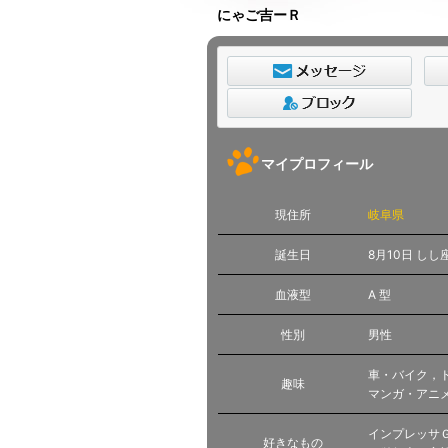
にゃご吉ーＲ
マイプロフィール
現住所
岐阜県
誕生日
8月10日 しし
血液型
A 型
性別
男性
車・バイク，
趣味
マンガ・アニ
インプレッサＧ４
好きなもの