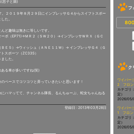
(息子と娘)
フ
です。２０１９年８月２９日にインプレッサＧ４からスイフトスポー
ました。
80
とんど趣味は無きに等しいです。
ーボ（EP71)→ＭＲ２（ＳＷ２０）→インプレッサＷＲＸ（ＧＣ
（ＢＥ５）→ウィッシュ（ＡＮＥ１１Ｗ）→ インプレッサＧ４（Ｇ
トスポーツ（ZC33S）
きました。
ク
ある車が多いですね(笑)
ワイパー
分のペースでコツコツと弄っていきたいと思います！
2 フロン
カテゴリ
ubeにハマってて、チャンネル隊長、るんちゅーぶ、蛇女ちゃんねる
定）
2026/05/0
登録日 : 2013年03月28日
ワイパー
1 フロン
カテゴリ
定）
2026/05/