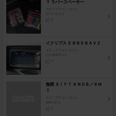
？ ラバースペーサー
ステップワゴン
[RF1/2]
けーいちさん
0
イクリプス Ｅ８８０８ＡＶＺ
ステップワゴン
[RF1/2]
たか＠GP5さん
0
無限 ＳＩＦＴ ＫＮＯＢ／６Ｍ
Ｔ
ステップワゴン
[RF1/2]
taka-cさん
0