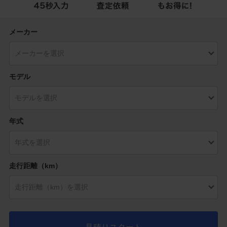
メーカー
モデル
年式
走行距離（km）