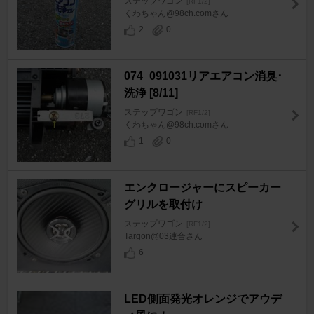
ステップワゴン
[RF1/2]
くわちゃん@98ch.comさん
2
0
074_091031リアエアコン消臭･
洗浄 [8/11]
ステップワゴン
[RF1/2]
くわちゃん@98ch.comさん
1
0
エンクロージャーにスピーカー
グリルを取付け
ステップワゴン
[RF1/2]
Targon@03連合さん
6
LED側面発光オレンジでアウデ