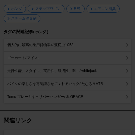
ホンダ
ステップワゴン
RF1
エアコン消臭
スチーム消臭剤
タグの関連記事
( ホンダ )
個人的に最高の乗用貨物車♪/ 髪切虫1058
ゴーカート/ アイス.
走行性能、スタイル、実用性、経済性、耐 .../ whitejack
バイクの楽しさを再認識させてくれるバイク/ たむろうVTR
Temu ブレーキキャリパーハンガー/ J'sGRACE
関連リンク