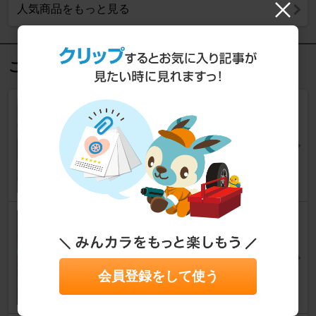
人気商品をもっと見る
この記事を見た人におすすめ
072_091024エアコン分解･洗
浄･取付(1回目) [16/17]
ステップワゴン
[RF1/2]
くわちゃん@98ch.comさん
4
0
214_130415ブロアファン洗浄
(2回目) [6/6]
ステップワゴン
[RF1/2]
くわちゃん@98ch.comさん
会員登録をして使う
4
0