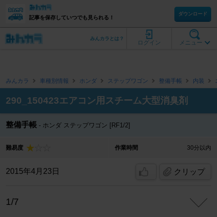
ダウンロード
記事を保存していつでも見られる！
みんカラとは？
ログイン
メニュー
みんカラ
車種別情報
ホンダ
ステップワゴン
整備手帳
内装
290_150423エアコン用スチーム大型消臭剤
整備手帳
ホンダ ステップワゴン [RF1/2]
難易度
作業時間
30分以内
2015年4月23日
クリップ
1/7