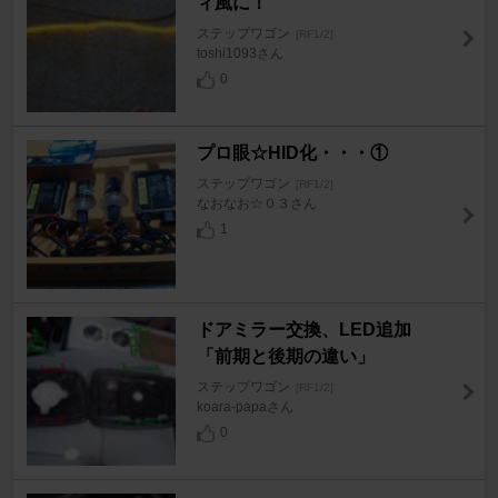
ィ風に！
ステップワゴン
[RF1/2]
toshi1093さん
0
プロ眼☆HID化・・・①
ステップワゴン
[RF1/2]
なおなお☆０３さん
1
ドアミラー交換、LED追加
「前期と後期の違い」
ステップワゴン
[RF1/2]
koara-papaさん
0