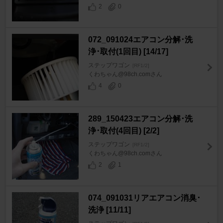
2
0
072_091024エアコン分解･洗
浄･取付(1回目) [14/17]
ステップワゴン
[RF1/2]
くわちゃん@98ch.comさん
4
0
289_150423エアコン分解･洗
浄･取付(4回目) [2/2]
ステップワゴン
[RF1/2]
くわちゃん@98ch.comさん
2
1
074_091031リアエアコン消臭･
洗浄 [11/11]