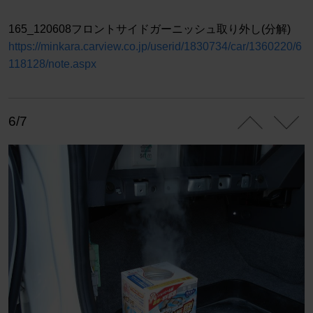
165_120608フロントサイドガーニッシュ取り外し(分解)
https://minkara.carview.co.jp/userid/1830734/car/1360220/6
118128/note.aspx
6/7