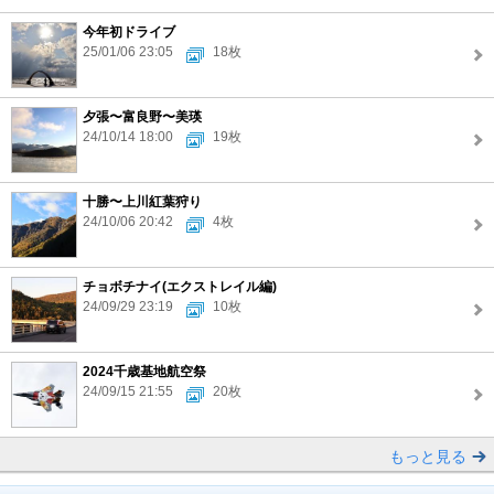
今年初ドライブ
25/01/06 23:05
18枚
夕張〜富良野〜美瑛
24/10/14 18:00
19枚
十勝〜上川紅葉狩り
24/10/06 20:42
4枚
チョボチナイ(エクストレイル編)
24/09/29 23:19
10枚
2024千歳基地航空祭
24/09/15 21:55
20枚
もっと見る