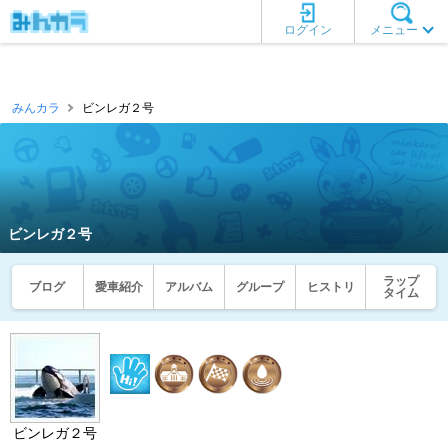
ログイン
メニュー
みんカラ
ビンレガ２号
ビンレガ２号
ラップ
ブログ
愛車紹介
アルバム
グループ
ヒストリ
タイム
ビンレガ２号