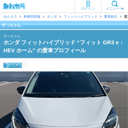
ログイン
メニュー
みんカラ
車種別情報
ホンダ
フィットハイブリッド
愛車紹介
愛
ぜっちゃん
ぜっちゃん
ホンダ フィットハイブリッド “フィット GR3 e：
HEV ホーム” の愛車プロフィール