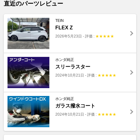
直近のパーツレビュー
TEIN
FLEX Z
2026年5月23日
-
評価 :
★
★
★
★
★
ホンダ純正
スリーラスター
2024年10月21日
-
評価 :
★
★
★
★
★
ホンダ純正
ガラス撥水コート
2024年10月21日
-
評価 :
★
★
★
★
★