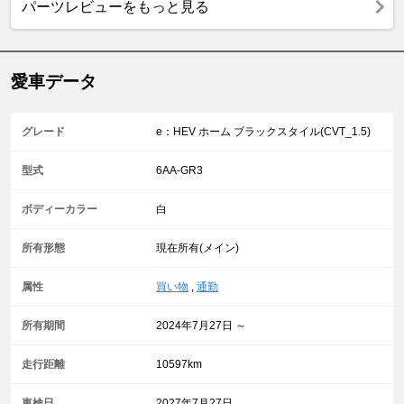
パーツレビューをもっと見る
愛車データ
グレード
e：HEV ホーム ブラックスタイル(CVT_1.5)
型式
6AA-GR3
ボディーカラー
白
所有形態
現在所有(メイン)
属性
買い物
,
通勤
所有期間
2024年7月27日 ～
走行距離
10597km
車検日
2027年7月27日