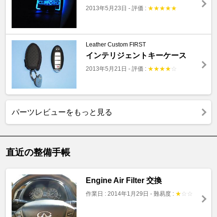
2013年5月23日
-
評価 :
★
★
★
★
★
Leather Custom FIRST
インテリジェントキーケース
2013年5月21日
-
評価 :
★
★
★
★
☆
パーツレビューをもっと見る
直近の整備手帳
Engine Air Filter 交換
作業日 : 2014年1月29日
-
難易度 :
★
☆
☆