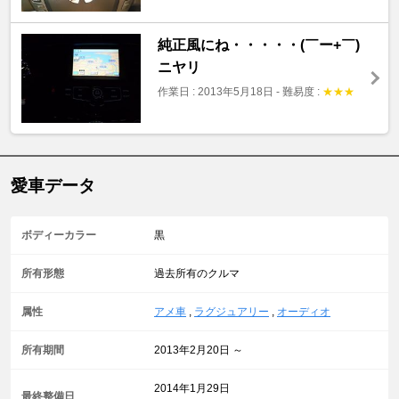
純正風にね・・・・・(￣ー+￣)
ニヤリ
作業日 : 2013年5月18日
-
難易度 :
★
★
★
愛車データ
ボディーカラー
黒
所有形態
過去所有のクルマ
属性
アメ車
,
ラグジュアリー
,
オーディオ
所有期間
2013年2月20日 ～
2014年1月29日
最終整備日