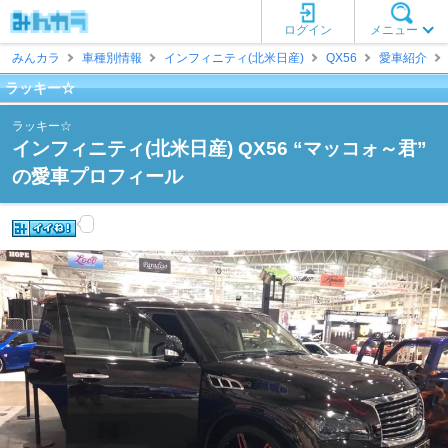
ログイン
メニュー
みんカラ
車種別情報
インフィニティ(北米日産)
QX56
愛車紹介
ラッキー☆
ラッキー☆
インフィニティ(北米日産) QX56 “マッコォ～君”
の愛車プロフィール