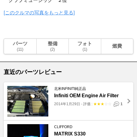
クラブミュージック ２位
[このクルマの写真をもっと見る]
パーツ
整備
フォト
燃費
(11)
(2)
(1)
直近のパーツレビュー
北米INFINITI純正品
Infiniti OEM Engine Air Filter
2014年1月29日
-
評価 :
★
★
★
☆
☆
1
CLIFFORD
MATRIX S330