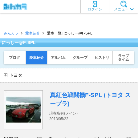
ログイン
メニュー
みんカラ
愛車紹介
愛車一覧 [にっしー@F-SPL]
にっしー@F-SPL
ラップ
ブログ
愛車紹介
アルバム
グループ
ヒストリ
タイム
トヨタ
真紅色戦闘機F-SPL (トヨタ ス
ープラ)
現在所有(メイン)
2013/05/22