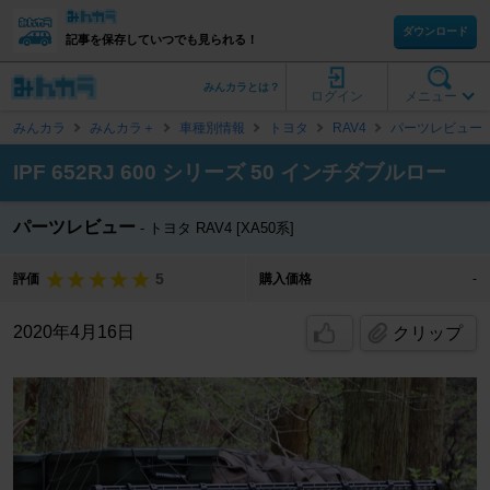
ダウンロード
記事を保存していつでも見られる！
みんカラとは？
ログイン
メニュー
みんカラ
みんカラ＋
車種別情報
トヨタ
RAV4
パーツレビュー
IPF 652RJ 600 シリーズ 50 インチダブルロー
パーツレビュー
トヨタ RAV4 [XA50系]
5
評価
購入価格
-
2020年4月16日
クリップ