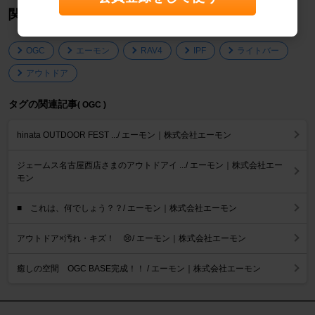
関連タグ
OGC
エーモン
RAV4
IPF
ライトバー
アウトドア
タグの関連記事
( OGC )
hinata OUTDOOR FEST .../ エーモン｜株式会社エーモン
ジェームス名古屋西店さまのアウトドアイ .../ エーモン｜株式会社エー
モン
■ これは、何でしょう？？/ エーモン｜株式会社エーモン
アウトドア×汚れ・キズ！ 😢/ エーモン｜株式会社エーモン
癒しの空間 OGC BASE完成！！ / エーモン｜株式会社エーモン