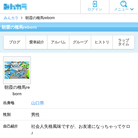
ログイン
メニュー
みんカラ
朝霞の種馬reborn
朝霞の種馬reborn
ラップ
ブログ
愛車紹介
アルバム
グループ
ヒストリ
タイム
朝霞の種馬re
born
山口県
出身地
男性
性別
社会人失格風味ですが、お友達になっちゃってケロ
自己紹介
♪