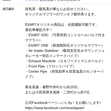
排気系・吸気系の事ならお任せください。
自己紹介
オリジナルマフラーのワンオフ製作承ります。
EXARTオリジナル商品は、全国通販可能です。
適合車種拡大中！
・EXART iVSC （可変排気コントロールバルブ付き
マフラー）
・EXART ONE （新規制対応オリジナルマフラー）
・Air Intake Stabilizer （吸気安定化＆サウンドジェ
ネレーター対応インテークパイプ）
・Exhaust Manifold （エキゾーストマニホールド）
・Front Pipe（フロントパイプ）
・Center Pipe （排気効率＆音質追及のセンターパ
イプ）
東名高速・秦野中井ICから約10分。
または小田原厚木道路・二宮ICから約7分。
公式Facebookページ→いいね！をお願いします♪
https://www.facebook.com/exartjapan/