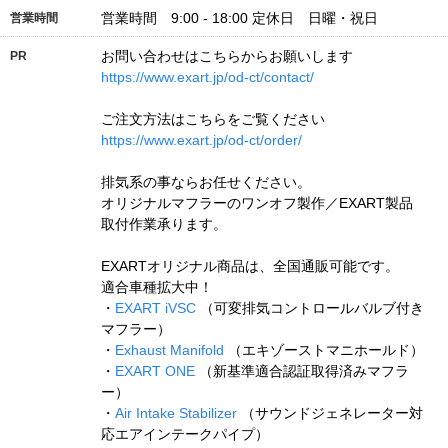
営業時間 9:00 - 18:00 定休日 日曜・祝日
営業時間
お問い合わせはこちらからお願いします
PR
https://www.exart.jp/od-ct/contact/
ご注文方法はこちらをご覧ください
https://www.exart.jp/od-ct/order/
排気系の事ならお任せください。
オリジナルマフラーのワンオフ製作／EXART製品
取付作業承ります。
EXARTオリジナル商品は、全国通販可能です。
適合車種拡大中！
・
EXART iVSC
（可変排気コントロールバルブ付き
マフラー）
・
Exhaust Manifold
（エキゾーストマニホールド）
・
EXART ONE
（新基準適合認証取得済みマフラ
ー）
・
Air Intake Stabilizer
（サウンドジェネレーター対
応エアインテークパイプ）