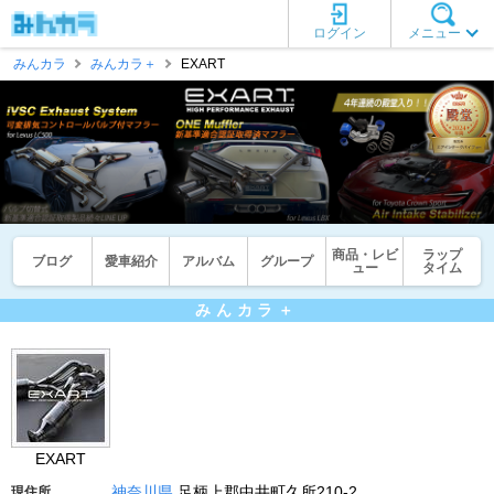
ログイン
メニュー
みんカラ
みんカラ＋
EXART
商品・レビ
ラップ
ブログ
愛車紹介
アルバム
グループ
ュー
タイム
みんカラ＋
EXART
神奈川県
足柄上郡中井町久所210-2
現住所