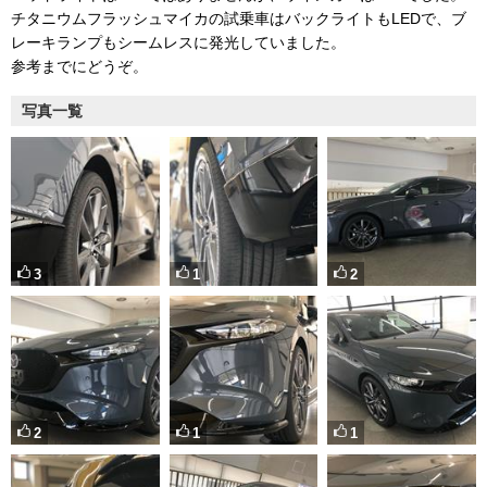
チタニウムフラッシュマイカの試乗車はバックライトもLEDで、ブ
レーキランプもシームレスに発光していました。
参考までにどうぞ。
写真一覧
3
1
2
2
1
1