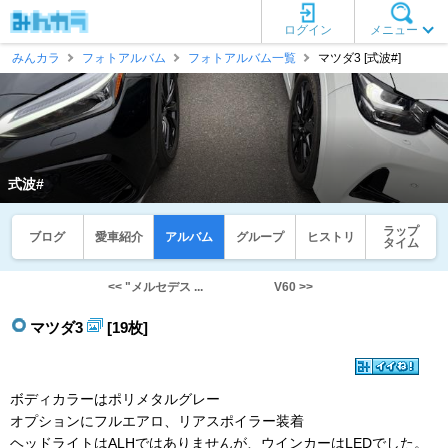
ログイン
メニュー
みんカラ
フォトアルバム
フォトアルバム一覧
マツダ3 [式波#]
式波#
ラップ
ブログ
愛車紹介
アルバム
グループ
ヒストリ
タイム
<< "メルセデス ...
V60 >>
マツダ3
[19枚]
ボディカラーはポリメタルグレー
オプションにフルエアロ、リアスポイラー装着
ヘッドライトはALHではありませんが、ウインカーはLEDでした。