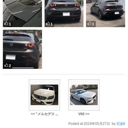
1
1
1
2
<< "メルセデス ...
V60 >>
Posted at 2019年05月27日 by
式波#