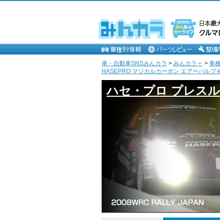
車・自動車SNSみんカラ
>
みんカラ＋
>
車
HASEPRO マジカルカーボン エアーバルブキ
ハセ・プロ プレスル