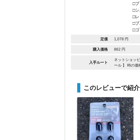
□
□
□
□
□
定価
1,078 円
購入価格
862 円
ネットショッピン
入手ルート
ール 】 時の
このレビューで紹介