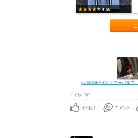
4.58
こ
<< HASEPRO エアーバルブ ..
イイね！0件