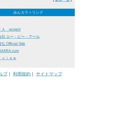
みんカラ＋リンク
Ａ project
会社 エー・ピー・アール
 Official Site
HARA.com
ｒｖｉｅｗ
ルプ
｜
利用規約
｜
サイトマップ