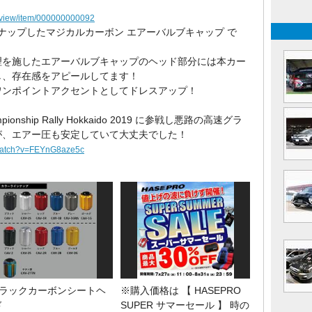
p/view/item/000000000092
りラインナップしたマジカルカーボン エアーバルブキャップ で
理を施したエアーバルブキャップのヘッド部分には本カー
し、存在感をアピールしてます！
ワンポイントアクセントとしてドレスアップ！
y Championship Rally Hokkaido 2019 に参戦し悪路の高速グラ
が、エアー圧も安定していて大丈夫でした！
/watch?v=FEYnG8aze5c
ブラックカーボンシートヘ
※購入価格は 【 HASEPRO
ド
SUPER サマーセール 】 時の