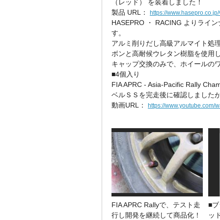
（レッド） を装着しました！
製品 URL：
https://www.hasepro.co.j
HASEPRO ・ RACING よ
す。
アルミ削りだし高級アルマイト処
ボンと高耐候ウレタン樹脂を使用
キャップ交換のみで、ホイールの
■4個入り
FIA APRC - Asia-Pacific Rall
ベルＳＳを完走後に確認しました
動画URL：
https://www.youtube.com
FIA APRC Rallyで、テスト走
■
行し開発を継続して商品化！
ッ