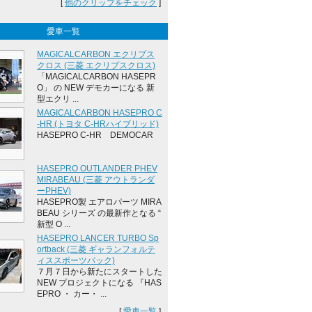
[
他のクリップをチェック
]
愛車一覧
MAGICALCARBON エクリプス
クロス (三菱 エクリプスクロス)
「MAGICALCARBON HASEPR
O」 の NEW デモカーになる 新
型エクリ ...
MAGICALCARBON HASEPRO C
-HR (トヨタ C-HRハイブリッド)
HASEPRO C-HR DEMOCAR
HASEPRO OUTLANDER PHEV
MIRABEAU (三菱 アウトランダ
ーPHEV)
HASEPRO製 エアロパーツ MIRA
BEAU シリーズ の最新作となる “
新型 O ...
HASEPRO LANCER TURBO Sp
ortback (三菱 ギャランフォルテ
ィススポーツバック)
７月７日から新たにスタートした
NEW プロジェクトになる 『HAS
EPRO ・ カー・ ...
[
愛車一覧
]