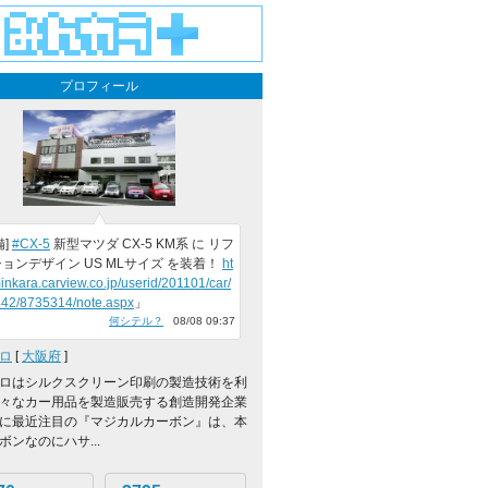
プロフィール
備]
#CX-5
新型マツダ CX-5 KM系 に リフ
ョンデザイン US MLサイズ を装着！
ht
minkara.carview.co.jp/userid/201101/car/
42/8735314/note.aspx
」
何シテル？
08/08 09:37
ロ
[
大阪府
]
ロはシルクスクリーン印刷の製造技術を利
々なカー用品を製造販売する創造開発企業
に最近注目の『マジカルカーボン』は、本
ボンなのにハサ...