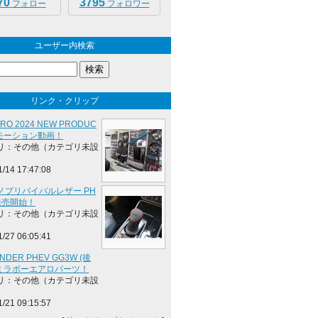
70
3795
フォロー
フォロワー
ユーザー内検索
リンク・クリップ
RO 2024 NEW PRODUC
ロモーション動画！
リ：その他（カテゴリ未設
1/14 17:47:08
ノブリバイバルレザー PH
発売開始！
リ：その他（カテゴリ未設
1/27 06:05:41
NDER PHEV GG3W (後
用 ミラボーエアロパーツ！
リ：その他（カテゴリ未設
1/21 09:15:57