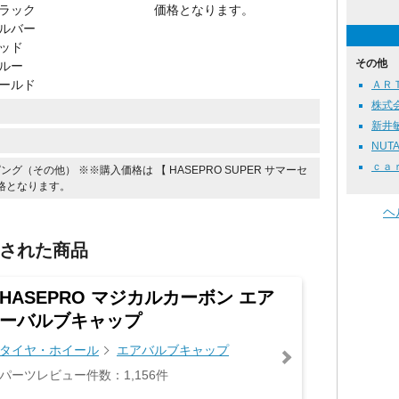
ブラック
価格となります。
シルバー
レッド
その他
ブルー
ゴールド
ＡＲＴ
株式
新井敏弘
NUTA
ｃａ
グ（その他） ※※購入価格は 【 HASEPRO SUPER サマーセ
価格となります。
ヘ
された商品
HASEPRO マジカルカーボン エア
ーバルブキャップ
タイヤ・ホイール
エアバルブキャップ
パーツレビュー件数：1,156件