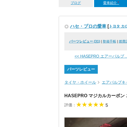
ブログ
愛車紹介
*
ハセ・プロの愛車
[
トヨタ カ
パーツレビュー (31)
|
整備手帳
|
燃費
<< HASEPRO エアーバルブ ..
パーツレビュー
タイヤ・ホイール
エアバルブキ
HASEPRO マジカルカーボ
評価：
5