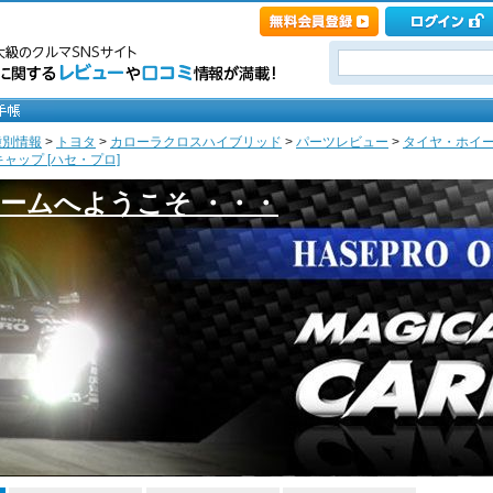
種別情報
>
トヨタ
>
カローラクロスハイブリッド
>
パーツレビュー
>
タイヤ・ホイ
ャップ [ハセ・プロ]
ームへようこそ ・・・