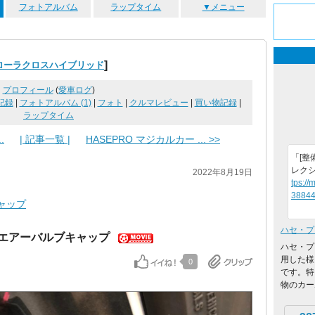
フォトアルバム
ラップタイム
▼メニュー
]
ローラクロスハイブリッド
プロフィール
(
愛車ログ
)
記録
|
フォトアルバム (1)
|
フォト
|
クルマレビュー
|
買い物記録
|
ラップタイム
.
| 記事一覧 |
HASEPRO マジカルカー ... >>
「[整
レクシ
2022年8月19日
tps://
38844
ャップ
ハセ・プ
ン エアーバルブキャップ
ハセ・プ
用した様
0
です。特
物のカー