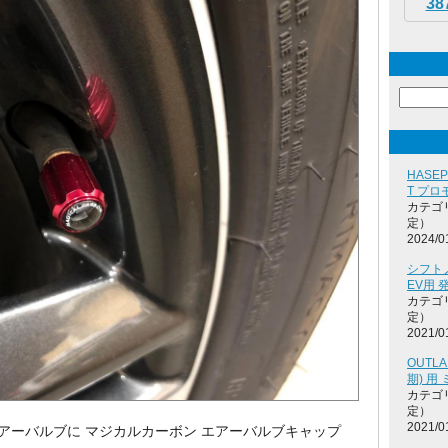
38
HASEP
T プ
カテゴ
定）
2024/0
シフト
EV用 
カテゴ
定）
2021/0
OUTLA
期) 
カテゴ
定）
2021/0
エアーバルブに マジカルカーボン エアーバルブキャップ