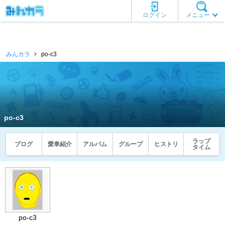
ログイン
メニュー
みんカラ
po-c3
po-c3
ラップ
ブログ
愛車紹介
アルバム
グループ
ヒストリ
タイム
po-c3