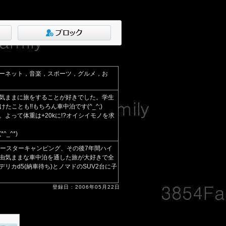
ーネット，音楽，スポーツ，グルメ，お
気ままに旅をすることが好きでした。学生
たことも!!もちろん車中泊です(^_^;)
よって体重は+20kに!?オイシイモノを求
_^*)
コースターキャンピング、その後7年間ハイ
由気ままな車中泊を通した旅が大好きで全
リカd5(納車待ち)とノマドのSUV2台に子
登録日 : 2006年05月22日