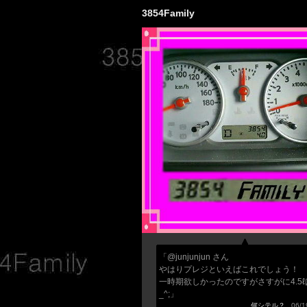
3854Family
「@junjunjun さん
やはりプレジといえばこれでしょう！
一時期欲しかったのですがさすがに4.5ℓは
_^;」
何シテル？
06/19