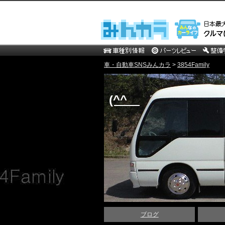
車・自動車SNSみんカラ
>
3854Family
(^^ゞ
ブログ