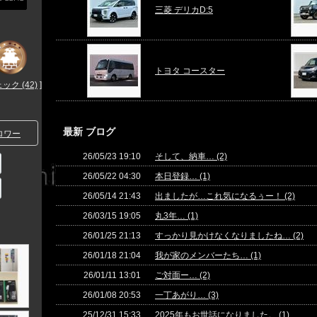
三菱 デリカD:5
トヨタ コースター
ク (42)
]
最新 ブログ
ロワー
26/05/23 19:10
そして、納車… (2)
26/05/22 04:30
本日登録… (1)
26/05/14 21:43
出ましたが…これ気になるぅー！ (2)
26/03/15 19:05
丸3年… (1)
26/01/25 21:13
すっかり見かけなくなりましたね… (2)
26/01/18 21:04
我が家のメンバーたち… (1)
26/01/11 13:01
ご対面ー… (2)
26/01/08 20:53
一丁あがり… (3)
25/12/31 15:33
2025年もお世話になりました。 (1)