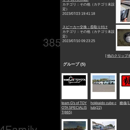
カテゴリ：その他（カテゴリ未設
定）
2023/07/23 19:41:18
スピーカー交換：⑥取り付け
カテゴリ：その他（カテゴリ未設
定）
2023/07/10 09:23:25
[
他のクリップ
グループ (5)
team G's of TOY
hokkaido cube c
糖魂(1
OTA SPECIALIS
lub(22)
T(865)