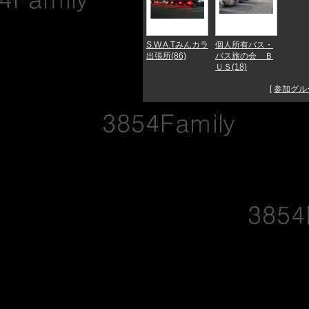
S.W.A.Tみんカラ
個人所有バス・
出張所(86)
バス旅の会 Ｂ
ＵＳ(18)
[
参加グル