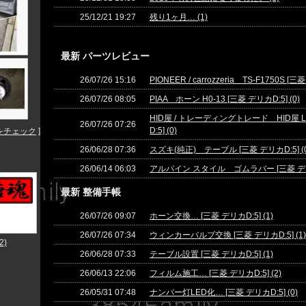
25/12/21 19:27
残り1ヶ月… (1)
最新 パーツレビュー
26/07/26 15:16
PIONEER / carrozzeria TS-F1750S [三菱
26/07/26 08:05
PIAA ホーン H0-13 [三菱 デリカD:5] (0)
HID屋 / トレーディングトレード HID屋 L
26/07/26 07:26
D:5] (0)
をチェック
]
26/06/28 07:36
スズキ(純正) テーブル [三菱 デリカD:5] (0
26/06/14 06:03
アルパイン スタイル ゴムラバー [三菱 デリカD
最新 整備手帳
26/07/26 09:07
ホーン交換… [三菱 デリカD:5] (1)
26/07/26 07:34
ウィンカーバルブ交換 [三菱 デリカD:5] (1)
2)
26/06/28 07:33
テーブル設置 [三菱 デリカD:5] (1)
26/06/13 22:06
フィルム施工… [三菱 デリカD:5] (2)
26/05/31 07:48
ナンバー灯LED化… [三菱 デリカD:5] (0)