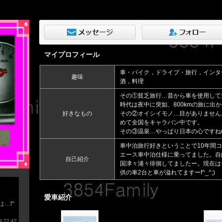
マイプロフィール
車・バイク，ドライブ・旅行，インタ
趣味
酒，料理
その①貧乏旅行…昔から車を使用して
時代は夜中に突如、800kmの旅に出かけ
好きなもの
その②オイシイモノ…目がありません。
めて全国をキャラバン中です。
その③温泉…やっぱり日本の心ですね(*^
車中泊旅行好きということで10年間
エース車中泊仕様に乗ってました。自
自己紹介
国津々浦々徘徊してましたー。現在はデ
供の車2台と車が溢れてますーf^_^;)
愛車紹介
…f^
 22:42