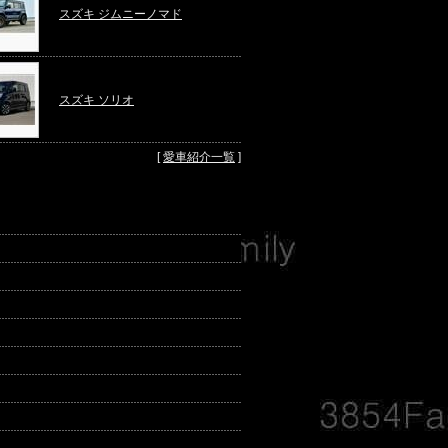
スズキ ジムニーノマド
スズキ ソリオ
[
愛車紹介一覧
]