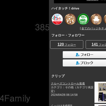
ハイタッチ！drive
[
全てのバッジをチェッ
フォロー・フォロワー
120
141
フォロー
フォ
クリップ
クルーズコントロール装着
カテゴリ：その他（カテゴリ未設
定）
2024/04/26 06:14:58
くっつけ大作戦‼︎