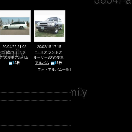
20/04/22 21:08
20/02/15 17:15
"日産 ステージ
"トヨタ ランドク
ア"の愛車アルバム
ルーザー80"の愛車
4枚
アルバム
5枚
[
フォトアルバム一覧
]