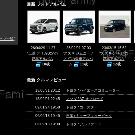
最新 フォトアルバム
ープ一覧
]
26/04/29 11:27
25/02/01 07:03
23/03/15 15:53
"三菱 デリカD:5"の
"スズキ ジムニーノ
"スズキ ソリオ"の
愛車アルバム
マド"の愛車アルバ
愛車アルバム
10枚
ム
11枚
12枚
最新 クルマレビュー
18/05/31 20:12
トヨタ / ハイエースコミューター
15/02/01 22:45
マツダ / AZ-オフロード
09/01/24 19:58
トヨタ / コースター
06/09/18 19:45
日産 / キューブキュービック
06/09/18 19:30
トヨタ / アルファード