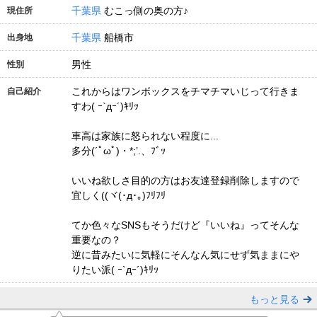
千葉県
むこっ側の奥の方♪
現住所
千葉県
船橋市
出身地
男性
性別
これからはワンボックスをチマチマいじって行きま
自己紹介
すわ( ｰ`дｰ´)ｷﾘｯ
車高は家族に怒られない程度に...
多分(´ﾟωﾟ)・*;’.、ﾌﾞｯ
いいね欲しさ目的の方はお友達登録削除しますので
宜しく((ヾ(･д･｡)ﾌﾘﾌﾘ
てか色々なSNSもそうだけど『いいね』ってそんな
重要なの？
逆に昔みたいに気軽にそんなん気にせず気ままにや
りたい派( ｰ`дｰ´)ｷﾘｯ
もっと見る