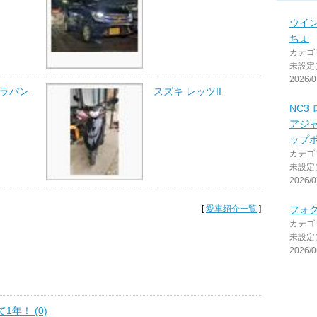
ウイ
ちょ
カテゴ
未設定
2026/0
トラパン
スズキ レッツII
NC3
アジ
ップ
カテゴ
未設定
2026/0
[
愛車紹介一覧
]
フォ
カテゴ
未設定
2026/0
1年！ (0)