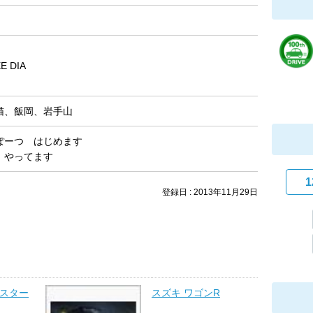
E DIA
猫、飯岡、岩手山
ぽーつ はじめます
も やってます
1
登録日 : 2013年11月29日
ドスター
スズキ ワゴンR