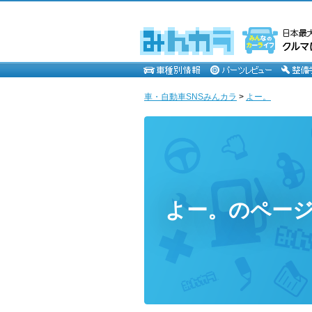
車・自動車SNSみんカラ
>
よー。
よー。のペー