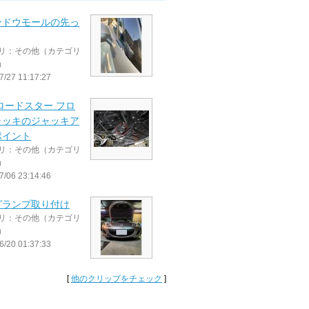
ンドウモールの先っ
リ：その他（カテゴリ
）
7/27 11:17:27
 ロードスター フロ
ャッキのジャッキア
ポイント
リ：その他（カテゴリ
）
7/06 23:14:46
グランプ取り付け
リ：その他（カテゴリ
）
6/20 01:37:33
[
他のクリップをチェック
]