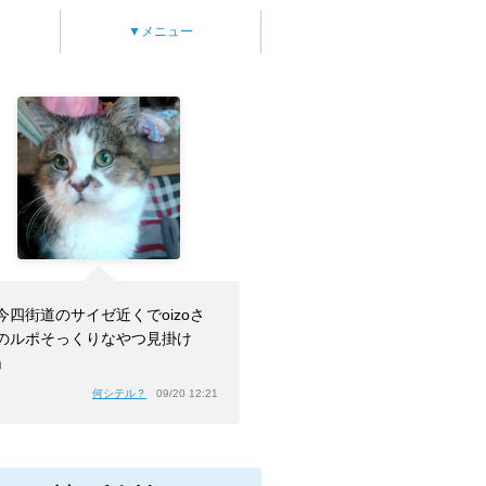
▼メニュー
今四街道のサイゼ近くでoizoさ
のルポそっくりなやつ見掛け
」
何シテル？
09/20 12:21