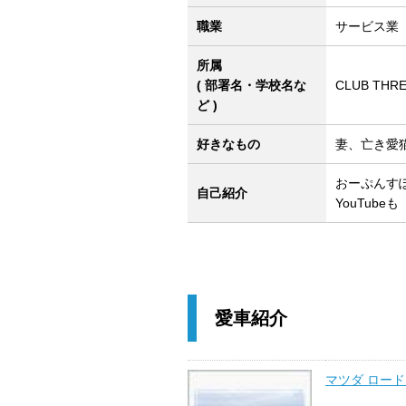
職業
サービス業
所属
( 部署名・学校名な
CLUB THRE
ど )
好きなもの
妻、亡き愛
おーぷんす
自己紹介
YouTube
愛車紹介
マツダ ロー