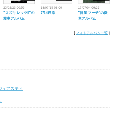
23/02/23 00:59
18/07/15 08:00
17/07/04 06:22
"スズキ レッツII"の
7/14茂原
"日産 マーチ"の愛
愛車アルバム
車アルバム
[
フォトアルバム一覧
]
ージュアスティ
ム