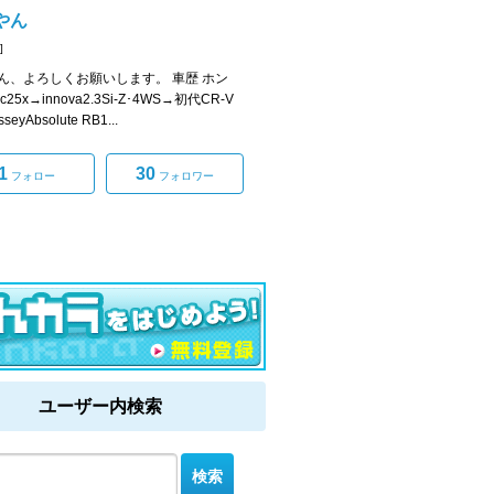
やん
]
ん、よろしくお願いします。 車歴 ホン
vic25x→innova2.3Si-Z･4WS→初代CR-V
seyAbsolute RB1...
1
30
フォロー
フォロワー
ユーザー内検索