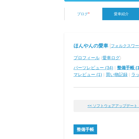
ブログ
*
愛車紹介
ほんやんの愛車
[
フォルクスワーゲ
プロフィール
(
愛車ログ
)
パーツレビュー (34)
|
整備手帳 (1
マレビュー (1)
|
買い物記録
|
ラ
<< ソフトウェアアップデート（２
整備手帳