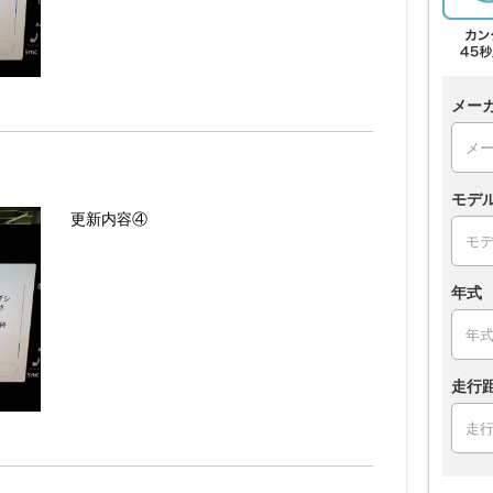
メー
モデ
更新内容④
年式
走行