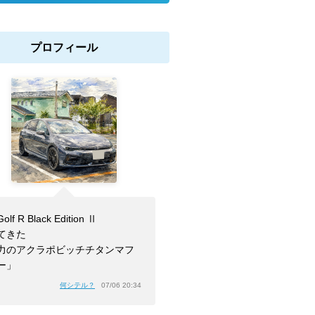
プロフィール
olf R Black Edition Ⅱ
てきた
力のアクラポビッチチタンマフ
ー」
何シテル？
07/06 20:34