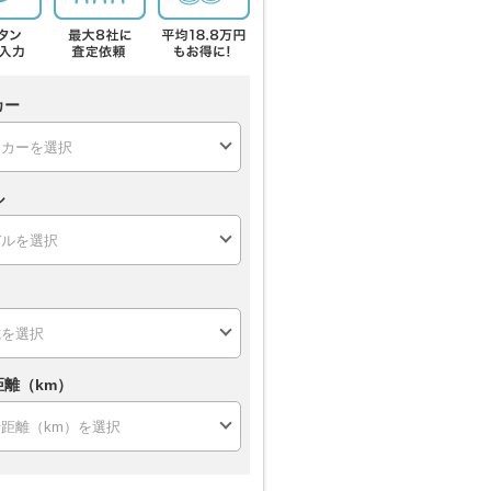
カー
ル
距離（km）