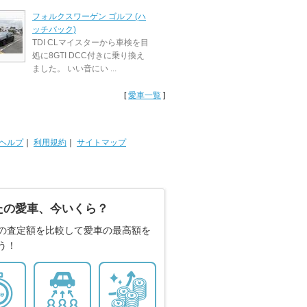
フォルクスワーゲン ゴルフ (ハ
ッチバック)
TDI CLマイスターから車検を目
処に8GTI DCC付きに乗り換え
ました。 いい音にい ...
[
愛車一覧
]
ヘルプ
｜
利用規約
｜
サイトマップ
たの愛車、今いくら？
の査定額を比較して愛車の最高額を
う！