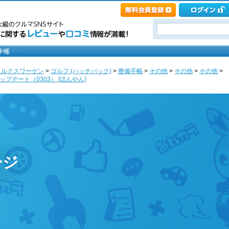
ォルクスワーゲン
>
ゴルフ (ハッチバック)
>
整備手帳
>
その他
>
その他
>
その他
>
デート（0303） [ほんやん]
ージ