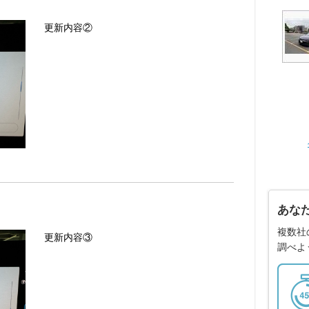
更新内容②
あな
複数社
更新内容③
調べよ