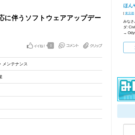
ほん
[
東京都
応に伴うソフトウェアアップデー
みなさ
ダ: Ci
→ Odys
0
・メンテナンス
業