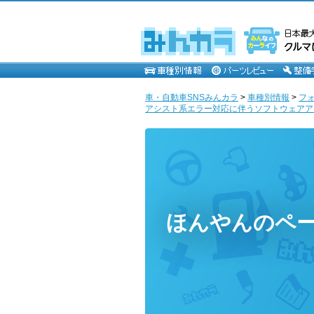
車・自動車SNSみんカラ
>
車種別情報
>
フ
アシスト系エラー対応に伴うソフトウェアアップ
ほんやんのペ