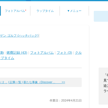
フォトアルバム
*
ラップタイム
▼メニュー
]
ン ゴルフ (ハッチバック)
5)
|
燃費記録 (43)
|
フォトアルバム
|
フォト (3)
|
クル
ップタイム
「G
見
 ...
| 記事一覧 |
新たな事象（Discover ... >>
迫
ラ
作業日：2024年4月21日