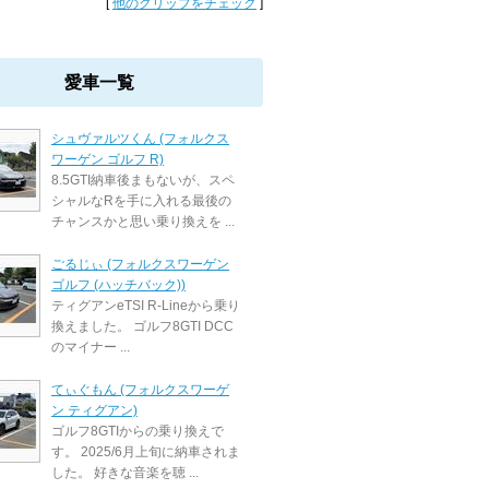
[
他のクリップをチェック
]
愛車一覧
シュヴァルツくん (フォルクス
ワーゲン ゴルフ R)
8.5GTI納車後まもないが、スペ
シャルなRを手に入れる最後の
チャンスかと思い乗り換えを ...
ごるじぃ (フォルクスワーゲン
ゴルフ (ハッチバック))
ティグアンeTSI R-Lineから乗り
換えました。 ゴルフ8GTI DCC
のマイナー ...
てぃぐもん (フォルクスワーゲ
ン ティグアン)
ゴルフ8GTIからの乗り換えで
す。 2025/6月上旬に納車されま
した。 好きな音楽を聴 ...