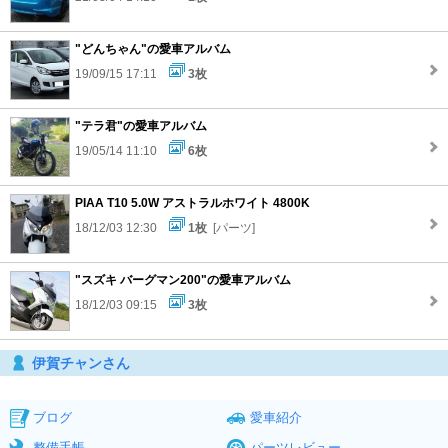
"どんちゃん"の愛車アルバム
19/09/15 17:11
3枚
"テラ君"の愛車アルバム
19/05/14 11:10
6枚
PIAA T10 5.0W アストラルホワイト 4800K
18/12/03 12:30
1枚
[パーツ]
"スズキ バーグマン200"の愛車アルバム
18/12/03 09:15
3枚
伊賀チャンさん
ブログ
愛車紹介
整備手帳
パーツレビュー