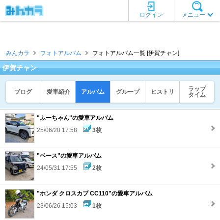
ログイン
メニュー
みんカラ
フォトアルバム
フォトアルバム一覧 [伊賀チャン]
伊賀チャン
ラップ
ブログ
愛車紹介
アルバム
グループ
ヒストリ
タイム
"ふーちゃん"の愛車アルバム
25/06/20 17:58
3枚
"ベース"の愛車アルバム
24/05/31 17:55
2枚
"ホンダ クロスカブ CC110"の愛車アルバム
23/06/26 15:03
1枚