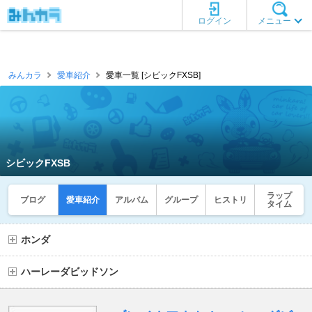
ログイン
メニュー
みんカラ
愛車紹介
愛車一覧 [シビックFXSB]
シビックFXSB
ラップ
ブログ
愛車紹介
アルバム
グループ
ヒストリ
タイム
ホンダ
ハーレーダビッドソン