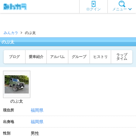
ログイン
メニュー
みんカラ
のぶ太
のぶ太
ラップ
ブログ
愛車紹介
アルバム
グループ
ヒストリ
タイム
のぶ太
福岡県
現住所
福岡県
出身地
男性
性別