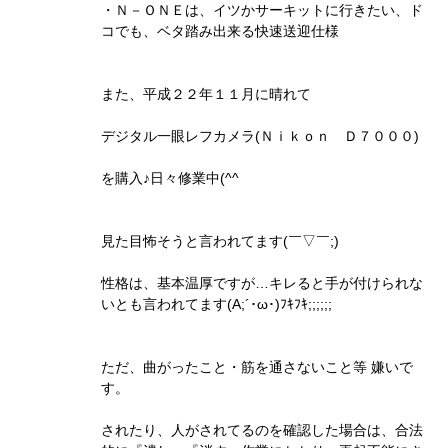
・Ｎ－ＯＮＥは、イツかサーキットに行きたい、ド
コでも、ベタ踏み出来る快速送迎仕様
また、平成２２年１１月に晴れて
デジタル一眼レフカメラ(Ｎｉｋｏｎ Ｄ７０００)
を購入♪日々修業中(^^ゞ
見た目怖そうと言われてます(￣▽￣;)
性格は、基本温厚ですが…キレると手が付けられな
いとも言われてます(A;´･ω･)ﾌｷﾌｷ;;;;;;
ただ、曲がったこと・筋を通さないこと等 嫌いで
す。
されたり、人がされてるのを確認した場合は、合法