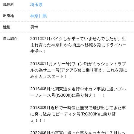
埼玉県
現住所
神奈川県
出身地
男性
性別
2011年7月バイクしか乗っていませんでしたが、生
自己紹介
まれ育った神奈川から埼玉へ移転を期にドライバー
生活へ！
2013年11月メリー号(ワゴンR)がミッショントラブ
ルの為サニー号(アクアG's)に乗り替え、これを期に
みんカラスタート！！
2016年8月北関東道を走行中オカマ事故に遇いブル
ーフォース号(IS300h)に乗り替え！！！
2018年9月近所で一時停止無視で飛び出してきた車
に突っ込みモビーディク号(RC300h)に乗り替
え！！！！
2022年6月の雹害に遇った事をキッカケに７月レッ