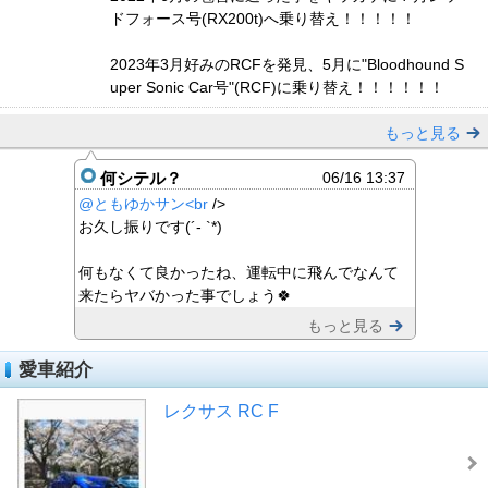
ドフォース号(RX200t)へ乗り替え！！！！！
2023年3月好みのRCFを発見、5月に"Bloodhound S
uper Sonic Car号"(RCF)に乗り替え！！！！！！
もっと見る
何シテル？
06/16 13:37
@ともゆかサン<br
/>
お久し振りです(´- `*)
何もなくて良かったね、運転中に飛んでなんて
来たらヤバかった事でしょう🍀
もっと見る
愛車紹介
レクサス RC F