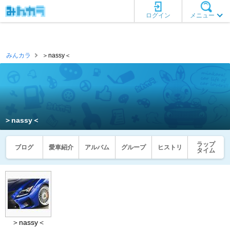
ログイン
メニュー
みんカラ
＞nassy＜
＞nassy＜
ラップ
ブログ
愛車紹介
アルバム
グループ
ヒストリ
タイム
＞nassy＜