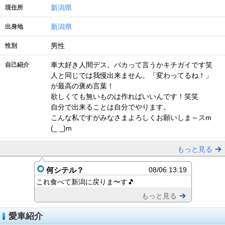
新潟県
現住所
新潟県
出身地
男性
性別
車大好き人間デス。バカって言うかキチガイです笑
自己紹介
人と同じでは我慢出来ません。「変わってるね！」
が最高の褒め言葉！
欲しくても無いものは作ればいいんです！笑笑
自分で出来ることは自分でやります。
こんな私ですがみなさまよろしくお願いしま～スm
(_ _)m
もっと見る
何シテル？
08/06 13:19
これ食べて新潟に戻りま〜す🎵
もっと見る
愛車紹介