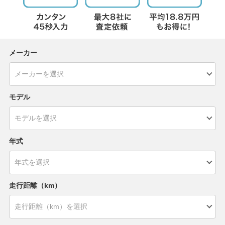
メーカー
モデル
年式
走行距離（km）