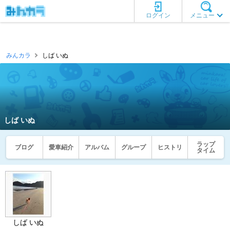
ログイン
メニュー
みんカラ
しば いぬ
しば いぬ
ラップ
ブログ
愛車紹介
アルバム
グループ
ヒストリ
タイム
しば いぬ